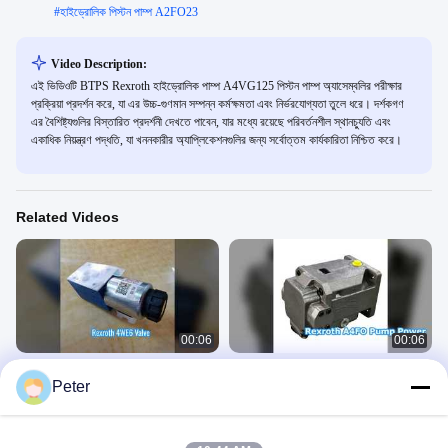
#
হাইড্রোলিক পিস্টন পাম্প A2FO23
Video Description:
এই ভিডিওটি BTPS Rexroth হাইড্রোলিক পাম্প A4VG125 পিস্টন পাম্প অ্যাসেম্বলির পরীক্ষার
প্রক্রিয়া প্রদর্শন করে, যা এর উচ্চ-গুণমান সম্পন্ন কর্মক্ষমতা এবং নির্ভরযোগ্যতা তুলে ধরে। দর্শকগণ
এর বৈশিষ্ট্যগুলির বিস্তারিত প্রদর্শনী দেখতে পাবেন, যার মধ্যে রয়েছে পরিবর্তনশীল স্থানচ্যুতি এবং
একাধিক নিয়ন্ত্রণ পদ্ধতি, যা খননকারীর অ্যাপ্লিকেশনগুলির জন্য সর্বোত্তম কার্যকারিতা নিশ্চিত করে।
Related Videos
00:06
00:06
Rexroth 4WE6 হাইড্রোলিক ভালভ: শক্তি এবং
Rexroth A4FO হাইড্রোলিক পাম্প পাওয়ার
Peter
স্পষ্টতা
রেক্সরথ হাইড্রোলিক পিস্টন পাম্প
রেক্স্রোথ হাইড্রোলিক ভালভ
April 16, 2026
April 10, 2026