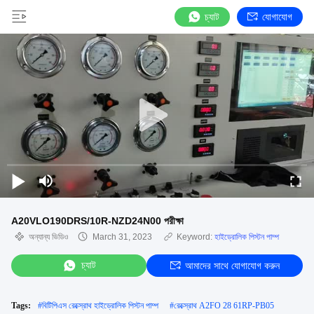
চ্যাট
যোগাযোগ
A20VLO190DRS/10R-NZD24N00 পরীক্ষা
অন্যান্য ভিডিও
March 31, 2023
Keyword:
হাইড্রোলিক পিস্টন পাম্প
চ্যাট
আমাদের সাথে যোগাযোগ করুন
Tags:
#
বিটিপিএস রেক্স্রোথ হাইড্রোলিক পিস্টন পাম্প
#
রেক্স্রোথ A2FO 28 61RP-PB05