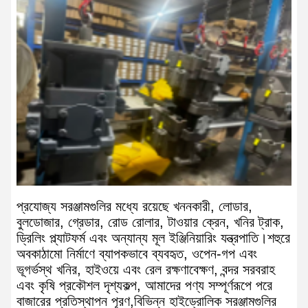
প্রযোজ্য সরঞ্জামগুলির মধ্যে রয়েছে খননকারী, লোডার,
বুলডোজার, গ্রেডার, রোড রোলার, টাওয়ার ক্রেন, খনির ট্রাক,
ড্রিলিং প্ল্যাটফর্ম এবং অন্যান্য মূল ইঞ্জিনিয়ারিং যন্ত্রপাতি।শহুরে
অবকাঠামো নির্মাণে ব্যাপকভাবে ব্যবহৃত, ওপেন-গপ এবং
ভূগর্ভস্থ খনির, হাইওয়ে এবং রেল রক্ষণাবেক্ষণ, বন্দর সরবরাহ
এবং কৃষি প্রকৌশল দৃশ্যকল্প, আমাদের পণ্য সম্পূর্ণরূপে পরে
বাজারের প্রতিস্থাপন পূরণ,বিভিন্ন হাইড্রোলিক সরঞ্জামগুলির