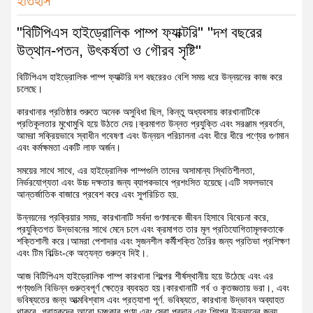
ইতিহাস
"বিটিপিএস হাইড্রোলিক পাম্প ফ্যাক্টরি" "দশ বছরের
উত্থান-পতন, উৎকর্ষতা ও গৌরব সৃষ্টি"
বিটিপিএস হাইড্রোলিক পাম্প ফ্যাক্টরি দশ বছরেরও বেশি সময় ধরে উন্নয়নের কাজ করে
চলেছে।
কারখানার প্রতিষ্ঠার শুরুতে অনেক অসুবিধা ছিল, কিন্তু অধ্যবসায় কারখানাটিকে
প্রতিকূলতার মুখোমুখি হয়ে উঠতে দেয়।ক্রমাগত উন্নত প্রযুক্তি এবং সরঞ্জাম প্রবর্তন,
আমরা সক্রিয়ভাবে স্বাধীন গবেষণা এবং উন্নয়ন পরিচালনা এবং ধীরে ধীরে পণ্যের গুণমান
এবং কর্মক্ষমতা একটি লাফ অর্জন।
সময়ের সাথে সাথে, এর হাইড্রোলিক পাম্পগুলি তাদের অসামান্য স্থিতিশীলতা,
নির্ভরযোগ্যতা এবং উচ্চ দক্ষতার জন্য ব্যাপকভাবে প্রশংসিত হয়েছে।এটি সফলভাবে
আন্তর্জাতিক বাজারে প্রবেশ করে এবং সুপরিচিত হয়.
উন্নয়নের প্রক্রিয়ার সময়, কারখানাটি সর্বদা গুণমানকে জীবন হিসাবে বিবেচনা করে,
প্রযুক্তিগত উদ্ভাবনের সাথে মেনে চলে এবং ক্রমাগত তার মূল প্রতিযোগিতামূলকতাকে
শক্তিশালী করে।আমরা পেশাদার এবং সৃজনশীল কর্মীশক্তি তৈরির জন্য প্রতিভা প্রশিক্ষণ
এবং টিম বিল্ডিং-কে অত্যন্ত গুরুত্ব দিই।.
আজ বিটিপিএস হাইড্রোলিক পাম্প কারখানা শিল্পের শীর্ষস্থানীয় হয়ে উঠেছে এবং এর
পণ্যগুলি বিভিন্ন গুরুত্বপূর্ণ ক্ষেত্রে ব্যবহৃত হয়।কারখানাটি গর্ব ও কৃতজ্ঞতায় ভরা।, এবং
ভবিষ্যতের জন্য আত্মবিশ্বাস এবং প্রত্যাশা পূর্ণ. ভবিষ্যতে, কারখানা উদ্ভাবন অব্যাহত
থাকবে, গ্রাহকদের আরো চমৎকার পণ্য এবং সেবা প্রদান,এবং শিল্পের উন্নয়নের জন্য