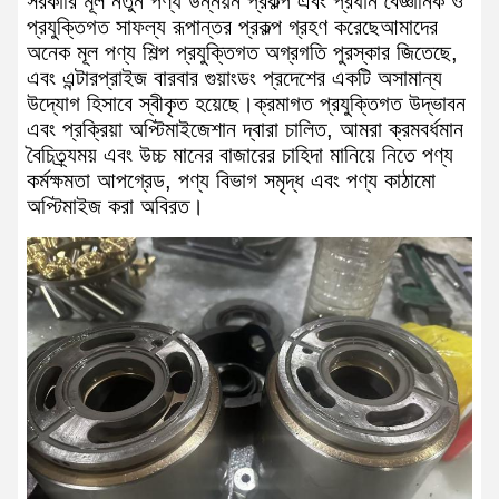
সরকারি মূল নতুন পণ্য উন্নয়ন প্রকল্প এবং প্রধান বৈজ্ঞানিক ও
প্রযুক্তিগত সাফল্য রূপান্তর প্রকল্প গ্রহণ করেছেআমাদের
অনেক মূল পণ্য শিল্প প্রযুক্তিগত অগ্রগতি পুরস্কার জিতেছে,
এবং এন্টারপ্রাইজ বারবার গুয়াংডং প্রদেশের একটি অসামান্য
উদ্যোগ হিসাবে স্বীকৃত হয়েছে।ক্রমাগত প্রযুক্তিগত উদ্ভাবন
এবং প্রক্রিয়া অপ্টিমাইজেশান দ্বারা চালিত, আমরা ক্রমবর্ধমান
বৈচিত্র্যময় এবং উচ্চ মানের বাজারের চাহিদা মানিয়ে নিতে পণ্য
কর্মক্ষমতা আপগ্রেড, পণ্য বিভাগ সমৃদ্ধ এবং পণ্য কাঠামো
অপ্টিমাইজ করা অবিরত।