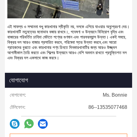
এই সাফল্য ও সম্মাননা শুধু কারখানার স্বীকৃতি নয়, দলকে এগিয়ে যাওয়ার অনুপ্রেরণা দেয়।
কারখানাটি নতুনত্বের মনোভাব বজায় রাখবে।, গবেষণা ও উন্নয়নে বিনিয়োগ বৃদ্ধি এবং
বাজারের পরিবর্তিত চাহিদা মেটাতে পণ্যের গুণমান এবং পারফরম্যান্স উন্নত। একই সময়ে,
বিক্রয় দল আরও বাজার প্রসারিত করবে, পরিষেবা স্তর উন্নত করবে,এবং আরো
গ্রাহকদের বুঝতে এবং কারখানার পণ্য চিনতে দিনকারখানাটির জন্য আরও উজ্জ্বল
আগামীকাল তৈরি করতে এবং শিল্পের উন্নয়নে আরও বেশি অবদান রাখতে প্রযুক্তিগত দল
এবং বিক্রয় দল একসাথে কাজ করবে।
যোগাযোগ
যোগাযোগ:
Ms. Bonnie
টেলিফোন:
86--13535077468