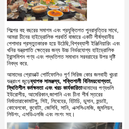
শিল্পের বহু বছরের সমাগম এবং প্রযুক্তিগত পুনরাবৃত্তির সাথে,
আমরা চীনের হাইড্রোলিক পরবর্তি বাজারে একটি শীর্ষস্থানীয়
পেশাদার প্রস্তুতকারক হয়ে উঠেছি,বিশ্বব্যাপী ইঞ্জিনিয়ারিং এবং
খনির যন্ত্রপাতি ক্ষেত্রের জন্য উচ্চ নির্ভরযোগ্য হাইড্রোলিক
ট্রান্সমিশন পণ্য এবং পদ্ধতিগত সমাধান সরবরাহের উপর দৃষ্টি
নিবদ্ধ করে.
আমাদের প্রোডাক্ট পোর্টফোলিও পূর্ণ সিরিজ কোর জলবাহী খুচরা
যন্ত্রাংশ জুড়ে
ব্যাপক সামঞ্জস্য, শক্তিশালী বিনিময়যোগ্যতা,
স্থিতিশীল কর্মক্ষমতা এবং খরচ কার্যকারিতা
আমাদের পণ্যগুলি
ইউরোপীয়, আমেরিকান,জাপানি এবং চীনা শীর্ষ স্তরের
নির্মাতারাকোমাটসু, সিই, লিবেহের, হিটাচি, ডুসান, হুন্ডাই,
কোবেলকো, কুবোটা, জেসিবি, সানি, এক্সসিএমজি, জুমলিয়ন,
লিউগং, এসডিএলজি এবং লংগং সহ।