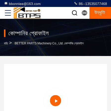
bbonniee@163.com
86--13535077468
উদ্ধৃতি
কোম্পানির প্রোফাইল
>
বাড়ি
BETTER PARTS Machinery Co., Ltd. কোম্পানির প্রোফাইল