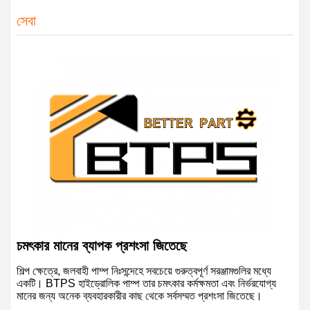
সেবা
চমৎকার মানের ব্যাপক প্রশংসা জিতেছে
শিল্প ক্ষেত্রে, জলবাহী পাম্প নিঃসন্দেহে সবচেয়ে গুরুত্বপূর্ণ সরঞ্জামগুলির মধ্যে
একটি। BTPS হাইড্রোলিক পাম্প তার চমৎকার কর্মক্ষমতা এবং নির্ভরযোগ্য
মানের জন্য অনেক ব্যবহারকারীর কাছ থেকে সর্বসম্মত প্রশংসা জিতেছে।