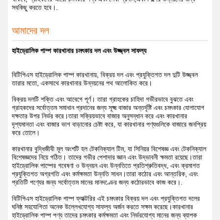
সবকিছু করতে হবে।.
আমাদের দল
হাইড্রোলিক পাম্প কারখানার চমৎকার দল এবং উজ্জ্বল সাফল্য
বিটিপিএস হাইড্রোলিক পাম্প কারখানায়, বিক্রয় দল এবং প্রযুক্তিগত দল দুটি উজ্জ্বল
তারার মতো, একসাথে কারখানার উন্নয়নের পথ আলোকিত করে।
বিক্রয় দলটি শক্তি এবং আবেগে পূর্ণ। তারা গ্রাহকের চাহিদা গভীরভাবে বুঝতে এবং
গ্রাহকদের সর্বোত্তম সমাধান প্রদানের জন্য সূক্ষ্ম বাজার অন্তর্দৃষ্টি এবং চমৎকার যোগাযোগ
দক্ষতার উপর নির্ভর করে।তারা সক্রিয়ভাবে বাজার অনুসন্ধান করে এবং কারখানার
দৃশ্যমানতা এবং বাজার ভাগ বাড়ানোর চেষ্টা করে, যা কারখানার পণ্যগুলিকে বাজারে জনপ্রিয়
করে তোলে।
কারখানার বুদ্ধিজীবী মূল অংশটি হল টেকনিক্যাল টিম, যা সিনিয়র বিশেষজ্ঞ এবং টেকনিক্যাল
বিশেষজ্ঞদের নিয়ে গঠিত। তাদের গভীর পেশাদার জ্ঞান এবং উদ্ভাবনী ক্ষমতা রয়েছে।তারা
হাইড্রোলিক পাম্পের গবেষণা ও উন্নয়ন এবং উন্নতিতে প্রতিশ্রুতিবদ্ধ, এবং ক্রমাগত
প্রযুক্তিগত অগ্রগতি এবং কর্মক্ষমতা উন্নতি সাধন।তারা কঠোর এবং আন্তরিক, এবং
প্রতিটি পণ্যের জন্য সর্বোত্তম মানের মানদণ্ডের জন্য কঠোরভাবে কাজ করে।.
বিটিপিএস হাইড্রোলিক পাম্প ফ্যাক্টরির এই চমৎকার বিক্রয় দল এবং প্রযুক্তিগত দলের
ঘনিষ্ঠ সহযোগিতা অনেক উল্লেখযোগ্য সাফল্য অর্জন করতে সক্ষম করেছে।কারখানার
হাইড্রোলিক পাম্প পণ্য তাদের চমৎকার কর্মক্ষমতা এবং নির্ভরযোগ্য মানের জন্য ব্যাপক