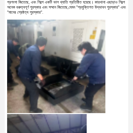
প্রশংসা জিতেছে, এবং শিল্পে একটি ভাল খ্যাতি প্রতিষ্ঠিত হয়েছে। কারখানা এছাড়াও শিল্পে
অনেক গুরুত্বপূর্ণ পুরস্কার এবং সম্মান জিতেছে,যেমন "প্রযুক্তিগত উদ্ভাবন পুরস্কার" এবং
"মানের শ্রেষ্ঠত্ব পুরস্কার".