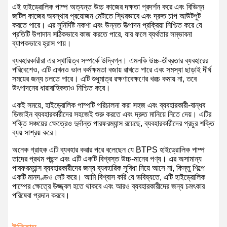
এই হাইড্রোলিক পাম্প অত্যন্ত উচ্চ কাজের দক্ষতা প্রদর্শন করে এবং বিভিন্ন
জটিল কাজের অবস্থার প্রয়োজন মেটাতে স্থিরভাবে এবং দ্রুত চাপ আউটপুট
করতে পারে। এর সুনির্দিষ্ট নকশা এবং উন্নত উত্পাদন প্রক্রিয়া নিশ্চিত করে যে
প্রতিটি উপাদান সঠিকভাবে কাজ করতে পারে, যার ফলে ব্যর্থতার সম্ভাবনা
ব্যাপকভাবে হ্রাস পায়।
ব্যবহারকারীরা এর স্থায়িত্ব সম্পর্কে উদ্বিগ্ন। এমনকি উচ্চ-তীব্রতার ব্যবহারের
পরিবেশেও, এটি এখনও ভাল কর্মক্ষমতা বজায় রাখতে পারে এবং সমস্যা ছাড়াই দীর্ঘ
সময়ের জন্য চলতে পারে। এটি শুধুমাত্র রক্ষণাবেক্ষণের খরচ কমায় না, তবে
উৎপাদনের ধারাবাহিকতাও নিশ্চিত করে।
একই সময়ে, হাইড্রোলিক পাম্পটি পরিচালনা করা সহজ এবং ব্যবহারকারী-বান্ধব
ডিজাইন ব্যবহারকারীদের সহজেই শুরু করতে এবং দ্রুত মানিয়ে নিতে দেয়। এটির
শক্তি সঞ্চয়ের ক্ষেত্রেও দুর্দান্ত পারফরম্যান্স রয়েছে, ব্যবহারকারীদের প্রচুর শক্তি
ব্যয় সাশ্রয় করে।
অনেক গ্রাহক এটি ব্যবহার করার পরে বলেছেন যে BTPS হাইড্রোলিক পাম্প
তাদের প্রথম পছন্দ এবং এটি একটি বিশ্বস্ত উচ্চ-মানের পণ্য। এর অসামান্য
পারফরম্যান্স ব্যবহারকারীদের জন্য ব্যবহারিক সুবিধা নিয়ে আসে না, কিন্তু শিল্পে
একটি মানদণ্ডও সেট করে। আমি বিশ্বাস করি যে ভবিষ্যতে, এটি হাইড্রোলিক
পাম্পের ক্ষেত্রে উজ্জ্বল হতে থাকবে এবং আরও ব্যবহারকারীদের জন্য চমৎকার
পরিষেবা প্রদান করবে।