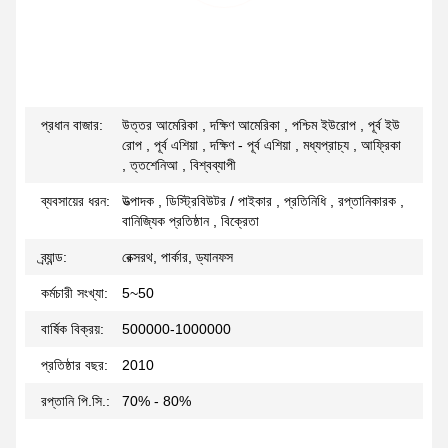
প্রধান বাজার:
উত্তর আমেরিকা , দক্ষিণ আমেরিকা , পশ্চিম ইউরোপ , পূর্ব ইউ
রোপ , পূর্ব এশিয়া , দক্ষিণ - পূর্ব এশিয়া , মধ্যপ্রাচ্য , আফ্রিকা
, ত্তশেনিআ , বিশ্বব্যাপী
ব্যবসায়ের ধরন:
উত্পাদক , ডিস্ট্রিবিউটর / পাইকার , প্রতিনিধি , রপ্তানিকারক ,
বানিজ্যিক প্রতিষ্ঠান , বিক্রেতা
ব্র্যান্ড:
রেক্সরথ, পার্কার, ড্যানফস
কর্মচারী সংখ্যা:
5~50
বার্ষিক বিক্রয়:
500000-1000000
প্রতিষ্ঠার বছর:
2010
রপ্তানি পি.সি.:
70% - 80%