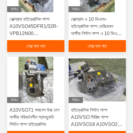
ভিডিও
ভিডিও
রেক্স্রোথ হাইড্রোলিক পাম্প
রেক্স্রোথ এ 10 ভিএসও
A10VSO45DFR1/32R-
হাইড্রোলিক পাম্প ভেরিয়েবল
VPB12N00
অক্ষীয় পিস্টন পাম্প এ 10 ভিএসও
A10VSO100DR/32R-
সিরিজ এক্সক্যাভারের প্রতিস্থাপন
সেরা দাম পান
সেরা দাম পান
VPB22U99 E-
উচ্চ দক্ষতা এবং দীর্ঘ জীবন
A10VSO140DR/31R-
PPB12N00
ভিডিও
ভিডিও
A10VSO71 সমাবেশ উচ্চ চাপ
হাইড্রোলিক পিস্টন পাম্প
অক্ষীয় পরিবর্তনশীল স্থানচ্যুতি
A10VSO সিরিজ পাম্প
পিস্টন পাম্প হাইড্রোলিক
A10VSO18 A10VSO28
A10VSO45 A10VSO71