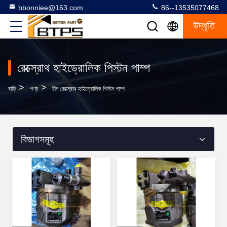
bbonniee@163.com
86--13535077468
উদ্ধৃতি
রেক্স্রোথ হাইড্রোলিক পিস্টন পাম্প
>
>
বাড়ি
পণ্য
চীন রেক্স্রোথ হাইড্রোলিক পিস্টন পাম্প
বিভাগসমূহ