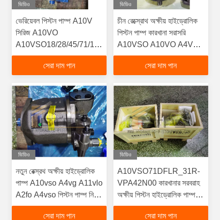
ভিডিও
ভিডিও
ভেরিয়েবল পিস্টন পাম্প A10V
চীন রেক্স্রোথ অক্ষীয় হাইড্রোলিক
সিরিজ A10VO
পিস্টন পাম্প কারখানা সরাসরি
A10VSO18/28/45/71/100/140/DR/DFR1/DFLR/DRS/DRG
A10VSO A10VO A4VG
স্টক নতুন হাইড্রোলিক পাম্প
A4VSO250 A10VSO45
সেরা দাম পান
সেরা দাম পান
A10VSO100
ভিডিও
ভিডিও
নতুন রেক্স্রথ অক্ষীয় হাইড্রোলিক
A10VSO71DFLR_31R-
পাম্প A10vso A4vg A11vlo
VPA42N00 কারখানার সরবরাহ
A2fo A4vso পিস্টন পাম্প নির্মাণ
অক্ষীয় পিস্টন হাইড্রোলিক পাম্প
যন্ত্রপাতি জন্য
A10VSO A4VSO A6VM
সেরা দাম পান
সেরা দাম পান
সিরিজ রেক্স্রথ প্রতিস্থাপন উচ্চ