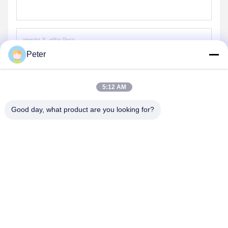
Peter
পাঠান
5:12 AM
Good day, what product are you looking for?
BETTER PARTS MACHINERY CO., LTD.
bbonniee@163.com
86--13535077468