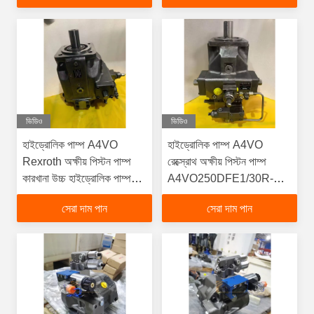
মানের পাম্প
ভিডিও
ভিডিও
হাইড্রোলিক পাম্প A4VO
হাইড্রোলিক পাম্প A4VO
Rexroth অক্ষীয় পিস্টন পাম্প
রেক্স্রোথ অক্ষীয় পিস্টন পাম্প
কারখানা উচ্চ হাইড্রোলিক পাম্প
A4VO250DFE1/30R-
A4VO130LRDS/10R-
PPB25N00
সেরা দাম পান
সেরা দাম পান
PZA12K01-S A4VO
A4VO180DFE1
অক্ষীয় পিস্টন পাম্প
A4VSO1 25DFE1