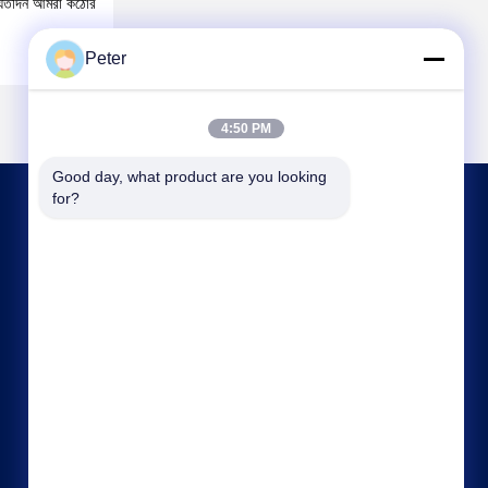
ে যতদিন আমরা কঠোর
Peter
4:50 PM
Good day, what product are you looking 
for?
আমাদের সাথে যোগাযোগ
bbonniee@163.com
86--13535077468
রুম ৩০১-২২৯৫, বিল্ডিং ৬, কেলিন রোড, তিয়ানহে জেলা, গুয়াংজু