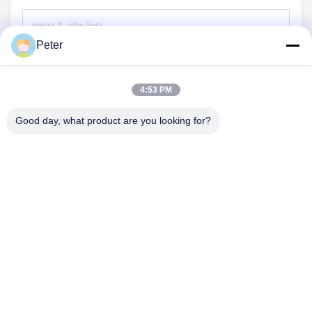
Peter
পাঠান
4:53 PM
Good day, what product are you looking for?
BETTER PARTS MACHINERY CO., LTD.
bbonniee@163.com
86--13535077468
রুম ৩০১-২২৯৫, বিল্ডিং ৬, কেলিন রোড, তিয়ানহে জেলা, গুয়াংজু