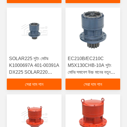
SOLAR225 সুইং মোটর
EC210B/EC210C
K1000697A 401-00391A
M5X130CHB-10A সুইং
DX225 SOLAR220
মোটর সমাবেশ উচ্চ মানের নতুন
DH225 DX225 সহ নির্মাণ
হাইড্রোলিক অংশের জন্য 6 মাসের
সেরা দাম পান
সেরা দাম পান
যন্ত্রপাতি যন্ত্রাংশ
ওয়ারেন্টি 14552686