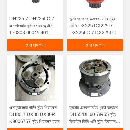
DH225-7 DH225LC-7
ডুসানের জন্য এক্সক্যাভেটর সুইং
এক্সকাভেটর সুইং মোটর অ্যাসি
মোটর DX225 DX225LC
170303-00045 401-
DX225LC-7 DX225LCA
00086 হাই পারফরম্যান্স
DX300LC DX300LCA
সেরা দাম পান
সেরা দাম পান
রিডাকশন গিয়ার হাইড্রোলিক মোটর
DX 390 420 DH500-7
DX800 মোটর
এক্সক্যাভেটর পার্টস সুইং গিয়ারবক্স
ক্রলার এক্সক্যাভেটর খুচরা যন্ত্রাংশ
DH80-7 DX80 DX80R
DH55/DH60-7/R55 সুইং
K9006757 সুইং গিয়ারবক্স হ্রাস
ডিভাইস জিপি এসি সুইং রিডাকশন
গিয়ারবক্স 2101-9002/2101-