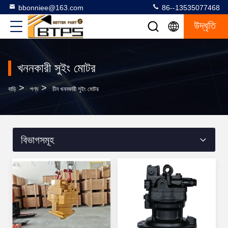
bbonniee@163.com
86--13535077468
উদ্ধৃতি
খননকারী সুইং মোটর
>
>
বাড়ি
পণ্য
চীন খননকারী সুইং মোটর
বিভাগসমূহ