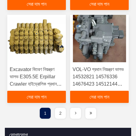
সেরা দাম পান
সেরা দাম পান
মূল ইঞ্জিন নিয়ন্ত্রণ ইউনিট
Excavator বিতরণ নিয়ন্ত্রণ
VOL-VO প্রধান নিয়ন্ত্রণ ভালভ
ভালভ E305.5E Erpillar
14532821 14576336
Crawler হাইড্রোলিক প্রধান
14676423 14512144
ভালভ
14676421 14636701
সেরা দাম পান
সেরা দাম পান
14594904 EC210B
হাইড্রোলিক পাম্পের জন্য 1 - 9
1
2
যোগাযোগ