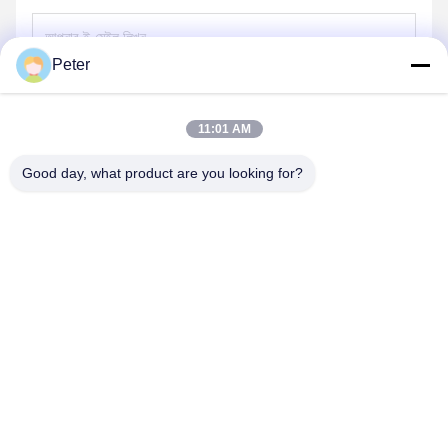
Peter
পাঠান
11:01 AM
Good day, what product are you looking for?
BETTER PARTS MACHINERY CO., LTD.
bbonniee@163.com
86--13535077468
রুম ৩০১-২২৯৫, বিল্ডিং ৬, কেলিন রোড, তিয়ানহে জেলা, গুয়াংজু