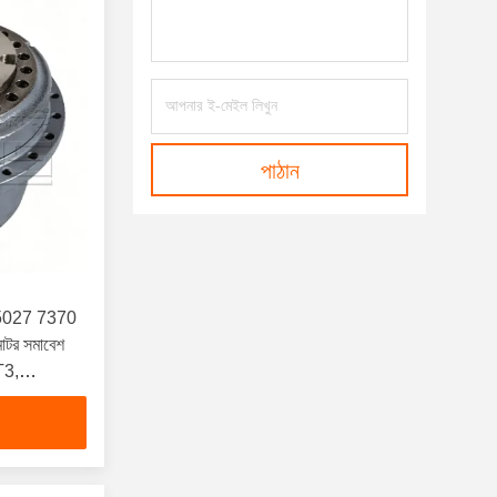
পাঠান
2 5027 7370
োটর সমাবেশ
T3,
60T