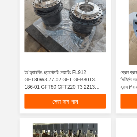
টর্চ ড্রাইভিং প্ল্যানেটারি লেয়ারিং FL912
ক্রেন ক্র
GFT80W3-77-02 GFT GFB80T3-
সিটিইউ ভ্র
186-01 GFT80 GFT220 T3 2213
হ্রাস গিয়া
GFT36T3B100-12
সেরা দাম পান