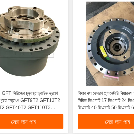
GFT সিরিজের চূড়ান্ত ড্রাইভ ভ্রমণ
গিয়ার বক্স রেক্সরথ প্ল্যানেটারি গিয়ারব
 খুচরা যন্ত্রাংশ GFT9T2 GFT13T2
সিরিজ জিএফটি 17 জিএফটি 24 জি
T2 GFT40T2 GFT110T3
জিএফটি 40 জিএফটি 50 জিএফটি 
0T3 GFT450T4
জিএফটি 110-গতির হ্রাসকারী
সেরা দাম পান
সেরা দাম পান