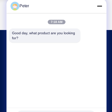
Peter
7:18 AM
Good day, what product are you looking 
for?
আমাদের সাথে যোগাযোগ
bbonniee@163.com
86--13535077468
রুম ৩০১-২২৯৫, বিল্ডিং ৬, কেলিন রোড, তিয়ানহে জেলা, গুয়াংজু