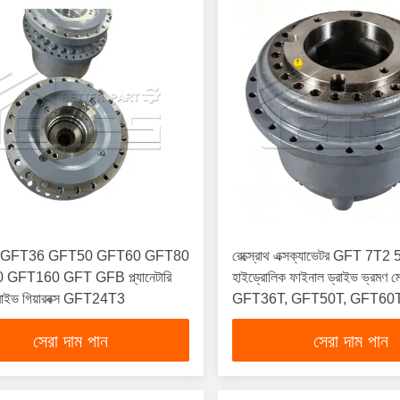
 GFT36 GFT50 GFT60 GFT80
রেক্স্রোথ এক্সক্যাভেটর GFT 7T
GFT160 GFT GFB প্ল্যানেটারি
হাইড্রোলিক ফাইনাল ড্রাইভ ভ্রমণ ম
্রাইভ গিয়ারবক্স GFT24T3
GFT36T, GFT50T, GFT60
GFT80T, GFT110T, GFT1
সেরা দাম পান
সেরা দাম পান