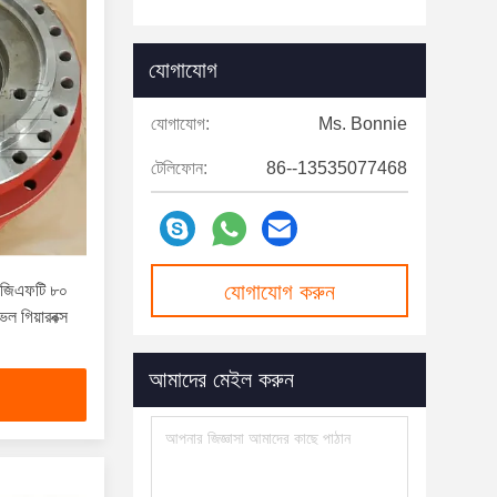
যোগাযোগ
যোগাযোগ:
Ms. Bonnie
টেলিফোন:
86--13535077468
যোগাযোগ করুন
 জিএফটি ৮০
েল গিয়ারবক্স
আমাদের মেইল ​​করুন