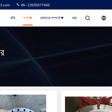
3.com
86--13535077468
বাড়ি
পণ্য
আমাদের সম্পর্কে
খবর
টর