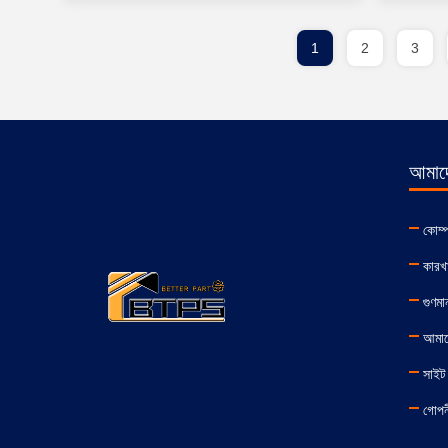
1
2
3
আমাদে
কোম্
কারখা
গুণমান
আমাদ
সাইট 
গোপনী