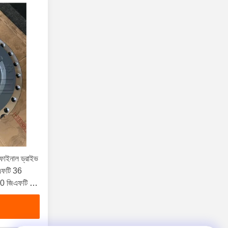
ক্স ফাইনাল ড্রাইভ
এফটি 36
60 জিএফটি 80