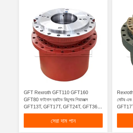
GFT Rexroth GFT110 GFT160
Rexroth 
GFT80 ফাইনাল ড্রাইভ রিডুসার গিয়ারবক্স
মোটর এবং
GFT13T, GFT17T, GFT24T, GFT36T,
GFT17
GFT50T, GFT60T3, GFT80T,
GFT33
সেরা দাম পান
GFT110T, GFT160T