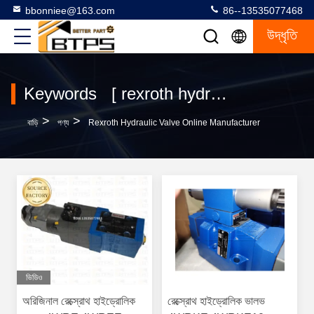
bbonniee@163.com
86--13535077468
উদ্ধৃতি
Keywords [ rexroth hydraulic valve ] Match 670 পণ্য
>
>
বাড়ি
পণ্য
Rexroth Hydraulic Valve Online Manufacturer
ভিডিও
অরিজিনাল রেক্স্রোথ হাইড্রোলিক
রেক্স্রোথ হাইড্রোলিক ভালভ