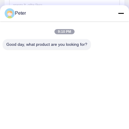
Peter
পাঠান
9:10 PM
Good day, what product are you looking for?
BETTER PARTS MACHINERY CO., LTD.
bbonniee@163.com
86--13535077468
রুম ৩০১-২২৯৫, বিল্ডিং ৬, কেলিন রোড, তিয়ানহে জেলা, গুয়াংজু