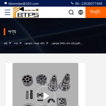
bbonniee@163.com
86--13535077468
উদ্ধৃতি
পণ্য
>
>
>
বাড়ি
পণ্য
রেক্স্রোথ স্পেয়ার পার্টস
রেক্স্রোথ পিস্টন পাম্প হাইড্রোলিক রিপেয়ার পার্টস A7VO 28/55/80/107/160/200/250/355/500