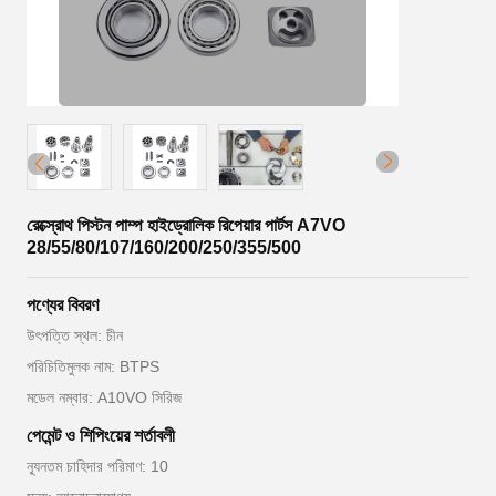
রেক্স্রোথ পিস্টন পাম্প হাইড্রোলিক রিপেয়ার পার্টস A7VO
28/55/80/107/160/200/250/355/500
পণ্যের বিবরণ
উৎপত্তি স্থল: চীন
পরিচিতিমুলক নাম: BTPS
মডেল নম্বার: A10VO সিরিজ
পেমেন্ট ও শিপিংয়ের শর্তাবলী
ন্যূনতম চাহিদার পরিমাণ: 10