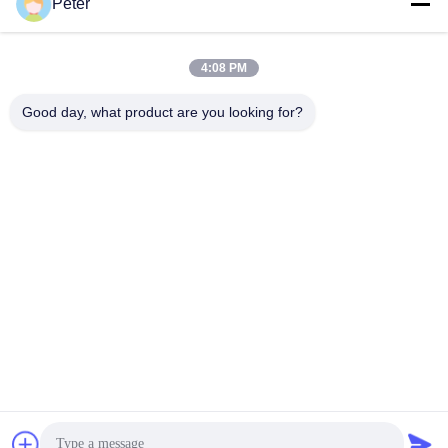
Peter
পাম্পের খুচরা যন্ত্রাংশ
রোড রোলার এক্সক্যাভেটর ক্রেন
সেরা দাম পান
সেরা দাম পান
4:08 PM
Good day, what product are you looking for?
BETTER PARTS MACHINERY CO., LTD.
bbonniee@163.com
86--13535077468
রুম ৩০১-২২৯৫, বিল্ডিং ৬, কেলিন রোড, তিয়ানহে জেলা, গুয়াংজু
চীন ভালো মানের হাইড্রোলিক পিস্টন পাম্প সরবরাহকারী। কপিরাইট © 2022-2026 BETTER PARTS