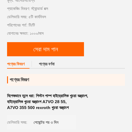
মূল্য: আলোচনাযোগ্য
প্যাকেজিং বিবরণ: স্ট্যান্ডার্ড বক্স
ডেলিভারি সময়: ৫টি কার্যদিবস
পরিশোধের শর্ত: টি/টি
যোগানের ক্ষমতা: ১০০০/মাস
সেরা দাম পান
পণ্যের বিবরণ
পণ্যের বর্ণনা
পণ্যের বিবরণ
বিশেষভাবে তুলে ধরা:
পিস্টন পাম্প হাইড্রোলিক খুচরা যন্ত্রাংশ
,
হাইড্রোলিক খুচরা যন্ত্রাংশ A7VO 28 55
,
A7VO 355 500 rexroth খুচরা যন্ত্রাংশ
ডেলিভারি সময়:
পেমেন্টের পর ৩ দিন