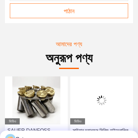
পাঠান
আমাদের পণ্য
অনুরূপ পণ্য
ভিডিও
ভিডিও
SAUER DANFOSS
সাউয়ার ড্যানফস সিরিজ হাইড্রোলিক
FRR090C সহ হাইড্রোলিক
পাম্পের খুচরা যন্ত্রাংশ FRR090C