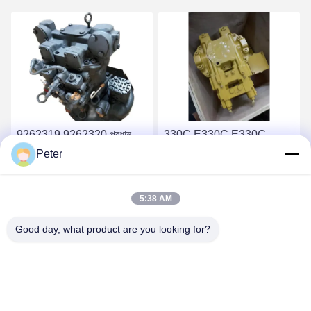
9262319 9262320 প্রধান
330C E330C E330C
হাইড্রোলিক পাম্প HPV118
Excavator Pump Device
Peter
ZX200-3 ZX230 ZX250
10R-1551 1932703 193-
ZX270 HPV118HW-23B
2703 2160038 2160039
সেরা দাম পান
সেরা দাম পান
5:38 AM
HPV118HW
এর জন্য হাইড্রোলিক প্রধান পাম্প
Good day, what product are you looking for?
BETTER PARTS MACHINERY CO., LTD.