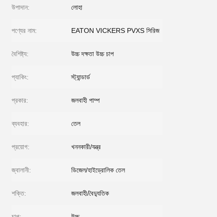
উপাদান:
লোহা
পণ্যের নাম:
EATON VICKERS PVXS সিরিজ
বৈশিষ্ট্য:
উচ্চ দক্ষতা উচ্চ চাপ
প্যাকিং:
স্ট্যান্ডার্ড
প্রকার:
জলবাহী পাম্প
ব্যবহার:
তেল
প্রয়োগ:
খননকারী/যন্ত্র
জ্বালানী:
ডিজেল/হাইড্রোলিক তেল
শক্তি:
জলবাহী/বৈদ্যুতিক
চাপ:
উচ্চ