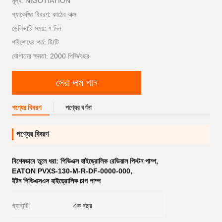
মূল্য: NIGOTIATION
প্যাকেজিং বিবরণ: কাঠের বাক্স
ডেলিভারি সময়: ৭ দিন
পরিশোধের শর্ত: টি/টি
যোগানের ক্ষমতা: 2000 পিসি/বছর
সেরা দাম পান
পণ্যের বিবরণ
পণ্যের বর্ণনা
পণ্যের বিবরণ
বিশেষভাবে তুলে ধরা:
পিভিএক্স হাইড্রোলিক রেডিয়াল পিস্টন পাম্প
,
EATON PVXS-130-M-R-DF-0000-000
,
ইটন পিভিএক্সএস হাইড্রোলিক চাপ পাম্প
গ্যারান্টি:
এক বছর