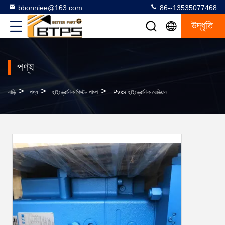
bbonniee@163.com
86--13535077468
উদ্ধৃতি
পণ্য
>
>
>
বাড়ি
পণ্য
হাইড্রোলিক পিস্টন পাম্প
Pvxs হাইড্রোলিক রেডিয়াল পিস্টন পাম্প EATON PVXS-130-M-R-DF-0000-000 হাইড্রোলিক চাপ পাম্প