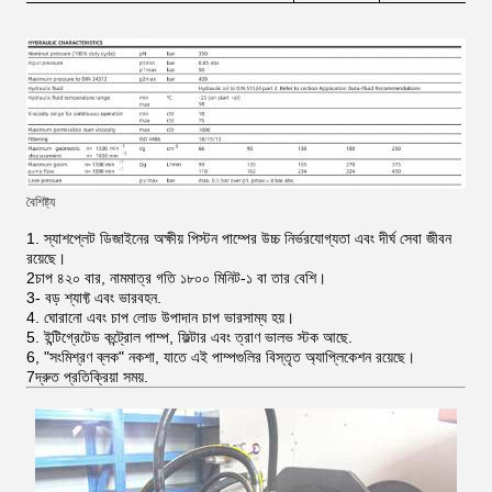
বৈশিষ্ট্য
1. স্যাশপ্লেট ডিজাইনের অক্ষীয় পিস্টন পাম্পের উচ্চ নির্ভরযোগ্যতা এবং দীর্ঘ সেবা জীবন
রয়েছে।
2চাপ ৪২০ বার, নামমাত্র গতি ১৮০০ মিনিট-১ বা তার বেশি।
3- বড় শ্যাফ্ট এবং ভারবহন.
4. ঘোরানো এবং চাপ লোড উপাদান চাপ ভারসাম্য হয়।
5. ইন্টিগ্রেটেড কন্ট্রোল পাম্প, ফিল্টার এবং ত্রাণ ভালভ স্টক আছে.
6, "সংমিশ্রণ ব্লক" নকশা, যাতে এই পাম্পগুলির বিস্তৃত অ্যাপ্লিকেশন রয়েছে।
7দ্রুত প্রতিক্রিয়া সময়.