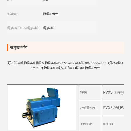
কাঠামো:
পিস্টন পাম্প
স্ট্যান্ডার্ড বা ননস্ট্যান্ডার্ড:
স্ট্যান্ডার্ড
পণ্যের বর্ণনা
ইটন ভিকার্স পিভিএক্স সিরিজ পিভিএক্সএস-১৩০-এম-আর-ডিএফ-০০০০-০০০ হাইড্রোলিক
চাপ পাম্প পিভিএক্স হাইড্রোলিক রেডিয়াল পিস্টন পাম্প
সিরিজ
PVXS ওপেন লুপ পিস্টন 
স্পেসিফিকেশন
PVXS-066
,PVXS-
কাজের চাপ
৪২০ বার