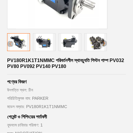
PV180R1K1T1NMMC পরিবর্তনশীল স্থানচ্যুতি পিস্টন পাম্প PV032
PV80 PV092 PV140 PV180
পণ্যের বিবরণ
উৎপত্তি স্থল: চীন
পরিচিতিমুলক নাম: PARKER
মডেল নম্বার: PV180R1K1T1NMMC
পেমেন্ট ও শিপিংয়ের শর্তাবলী
ন্যূনতম চাহিদার পরিমাণ: 1