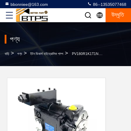
bbonniee@163.com
86--13535077468
উদ্ধৃতি
পণ্য
>
>
>
বাড়ি
পণ্য
ইটন ভিকার্স হাইড্রোলিক পাম্প
PV180R1K1T1NMMC পরিবর্তনশীল স্থানচ্যুতি পিস্টন পাম্প PV032 PV80 PV092 PV140 PV180