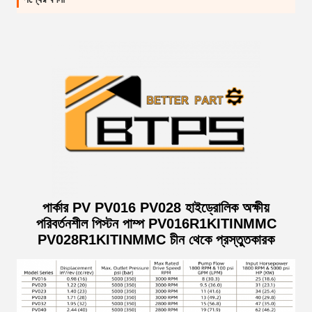
পার্কার PV PV016 PV028 হাইড্রোলিক অক্ষীয়
পরিবর্তনশীল পিস্টন পাম্প PV016R1KITINMMC
PV028R1KITINMMC চীন থেকে প্রস্তুতকারক