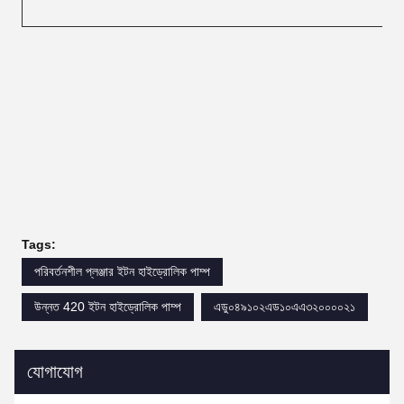
Tags:
পরিবর্তনশীল প্লঞ্জার ইটন হাইড্রোলিক পাম্প
উন্নত 420 ইটন হাইড্রোলিক পাম্প
এডু০৪৯১০২এড১০এএ৩২০০০০২১
যোগাযোগ