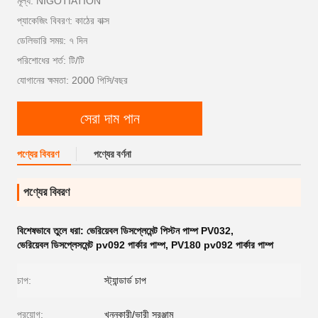
মূল্য: NIGOTIATION
প্যাকেজিং বিবরণ: কাঠের বাক্স
ডেলিভারি সময়: ৭ দিন
পরিশোধের শর্ত: টি/টি
যোগানের ক্ষমতা: 2000 পিসি/বছর
সেরা দাম পান
পণ্যের বিবরণ
পণ্যের বর্ণনা
পণ্যের বিবরণ
বিশেষভাবে তুলে ধরা:
ভেরিয়েবল ডিসপ্লেমেন্ট পিস্টন পাম্প PV032
,
ভেরিয়েবল ডিসপ্লেসমেন্ট pv092 পার্কার পাম্প
,
PV180 pv092 পার্কার পাম্প
চাপ:
স্ট্যান্ডার্ড চাপ
প্রয়োগ:
খননকারী/ভারী সরঞ্জাম