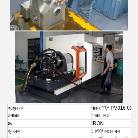
পণ্যের নাম
পার্কার টাইপ PV016 028
উপাদান
ঢালাই লোহা
রঙ
IRON
প্যাকেজ
১ পিসি/ কাঠের বাক্স