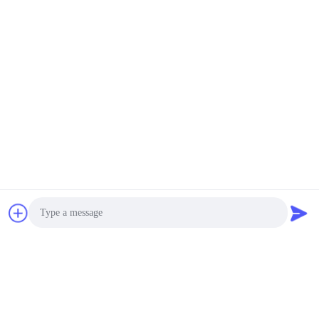
পাম্প PV063 PV080 PV092
পাম্প অক্ষীয় পিস্টন পরিবর্তনশীল পাম্প
PV140 PV180 PV270
PV016R1KITINMMC
00A1AA100CD0A
PV360
PV028R1KITINMMC
সেরা দাম পান
সেরা দাম পান
PV063R1K1T1NMMC
PV063R1K1T1NFWS
BETTER PARTS MACHINERY CO., LTD.
bbonniee@163.com
86--13535077468
রুম ৩০১-২২৯৫, বিল্ডিং ৬, কেলিন রোড, তিয়ানহে জেলা, গুয়াংজু
Photo