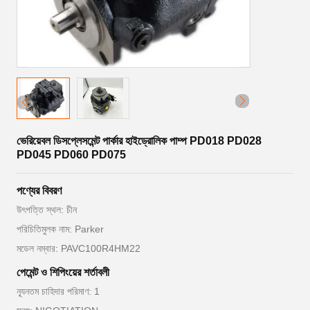
ভেরিয়েবল ডিসপ্লেসমেন্ট পার্কার হাইড্রোলিক পাম্প PD018 PD028
PD045 PD060 PD075
পণ্যের বিবরণ
উৎপত্তি স্থল: চীন
পরিচিতিমুলক নাম: Parker
মডেল নম্বার: PAVC100R4HM22
পেমেন্ট ও শিপিংয়ের শর্তাবলী
ন্যূনতম চাহিদার পরিমাণ: 1