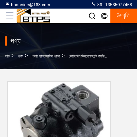
bbonniee@163.com
86--13535077468
উদ্ধৃতি
পণ্য
>
>
>
বাড়ি
পণ্য
পার্কার হাইড্রোলিক পাম্প
ভেরিয়েবল ডিসপ্লেসমেন্ট পার্কার হাইড্রোলিক পাম্প PD018 PD028 PD045 PD060 PD075