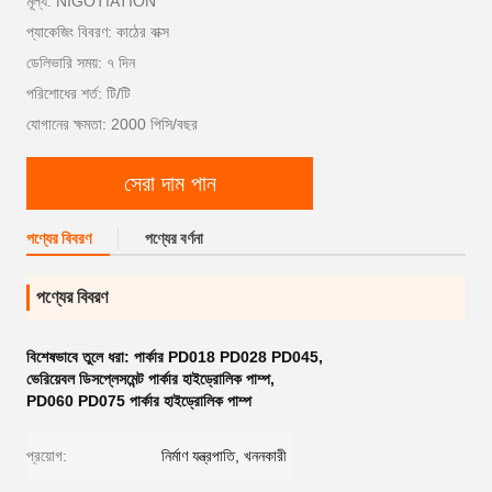
মূল্য: NIGOTIATION
প্যাকেজিং বিবরণ: কাঠের বাক্স
ডেলিভারি সময়: ৭ দিন
পরিশোধের শর্ত: টি/টি
যোগানের ক্ষমতা: 2000 পিসি/বছর
সেরা দাম পান
পণ্যের বিবরণ
পণ্যের বর্ণনা
পণ্যের বিবরণ
বিশেষভাবে তুলে ধরা:
পার্কার PD018 PD028 PD045
,
ভেরিয়েবল ডিসপ্লেসমেন্ট পার্কার হাইড্রোলিক পাম্প
,
PD060 PD075 পার্কার হাইড্রোলিক পাম্প
প্রয়োগ:
নির্মাণ যন্ত্রপাতি, খননকারী