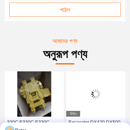
পাঠান
আমাদের পণ্য
অনুরূপ পণ্য
ভিডিও
330C E330C E330C
Excavator DX420 DX500
Excavator Pump Device
E330C A8VO200 Cat