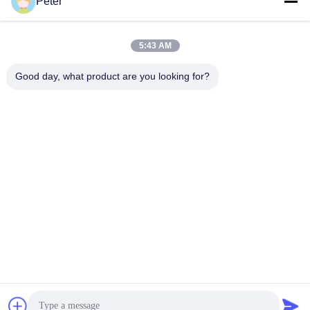
Peter
10R-1551 1932703 193-
Excavators এর জন্য
2703 2160038 2160039
হাইড্রোলিক পাম্প E330C প্রধান
সেরা দাম পান
সেরা দাম পান
5:43 AM
এর জন্য হাইড্রোলিক প্রধান পাম্প
পাম্প
Good day, what product are you looking for?
BETTER PARTS MACHINERY CO., LTD.
bbonniee@163.com
86--13535077468
রুম ৩০১-২২৯৫, বিল্ডিং ৬, কেলিন রোড, তিয়ানহে জেলা, গুয়াংজু
চীন ভালো মানের হাইড্রোলিক পিস্টন পাম্প সরবরাহকারী। কপিরাইট © 2022-2026 BETTER PARTS