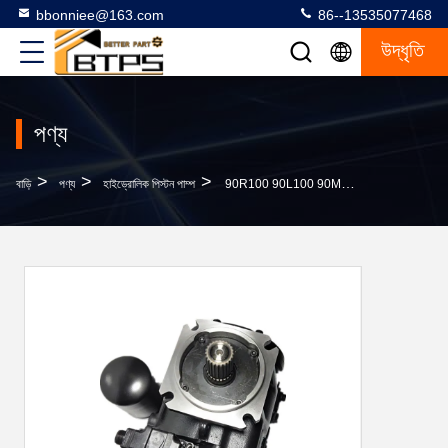
bbonniee@163.com
86--13535077468
উদ্ধৃতি
পণ্য
>
>
>
বাড়ি
পণ্য
হাইড্রোলিক পিস্টন পাম্প
90R100 90L100 90M100 হাইড্রোলিক পিস্টন পাম্পস সাউয়ার ড্যানফস 90 সিরিজ পাম্প 90R100KP1AB80P3F1E03GBA262624