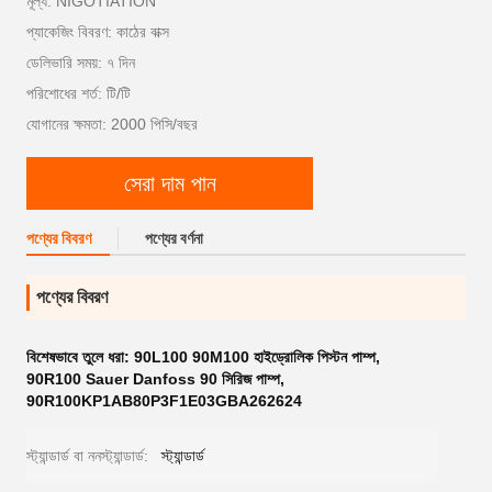
মূল্য: NIGOTIATION
প্যাকেজিং বিবরণ: কাঠের বাক্স
ডেলিভারি সময়: ৭ দিন
পরিশোধের শর্ত: টি/টি
যোগানের ক্ষমতা: 2000 পিসি/বছর
সেরা দাম পান
পণ্যের বিবরণ
পণ্যের বর্ণনা
পণ্যের বিবরণ
বিশেষভাবে তুলে ধরা:
90L100 90M100 হাইড্রোলিক পিস্টন পাম্প
,
90R100 Sauer Danfoss 90 সিরিজ পাম্প
,
90R100KP1AB80P3F1E03GBA262624
স্ট্যান্ডার্ড বা ননস্ট্যান্ডার্ড:
স্ট্যান্ডার্ড