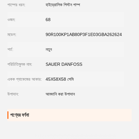
পাম্পের ধরন:
হাইড্রোলিক পিস্টন পাম্প
ওজন:
68
মডেল:
90R100KP1AB80P3F1E03GBA262624
শর্ত:
নতুন
পরিচিতিমুলক নাম:
SAUER DANFOSS
একক প্যাকেজের আকার:
45X58X58 সেমি
উপাদান:
আমদানি করা উপাদান
পণ্যের বর্ণনা