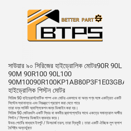
সাউয়ার ৯০ সিরিজের হাইড্রোলিক মোটর
90R 90L 
90M 90R100 90L100 
90M100
90R100KP1AB80P3F1E03GBA2
হাইড্রোলিক পিস্টন মোটর
সিরিজ 90 হাইড্রোস্ট্যাটিক পাম্প এবং মোটর একসাথে বা অন্য পণ্য সঙ্গে একত্রিত একটি 
সিস্টেম স্থানান্তর এবং নিয়ন্ত্রণে প্রয়োগ করা যেতে পারে
তারা বন্ধ সার্কিট অ্যাপ্লিকেশন জন্য ডিজাইন করা হয়।
সিরিজ 90 মোটরগুলি একটি স্থির বা কমনীয় স্ল্যাশপ্লেটের সাথে একত্রে সমান্তরাল অক্ষীয় 
পিস্টন / স্লিপার ডিজাইন ব্যবহার করে।
উভয় পোর্টের মাধ্যমে ইনপুট / ডিসচার্জ তরল; তারা দ্বিমুখী। তারা একটি ঐচ্ছিক লুপ ফ্লাশ 
বৈশিষ্ট্য অন্তর্ভুক্ত