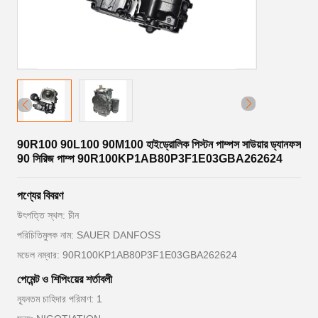
90R100 90L100 90M100 হাইড্রোলিক পিস্টন পাম্পস সাউয়ার ড্যানফস
90 সিরিজ পাম্প 90R100KP1AB80P3F1E03GBA262624
পণ্যের বিবরণ
উৎপত্তি স্থল: চীন
পরিচিতিমুলক নাম: SAUER DANFOSS
মডেল নম্বার: 90R100KP1AB80P3F1E03GBA262624
পেমেন্ট ও শিপিংয়ের শর্তাবলী
ন্যূনতম চাহিদার পরিমাণ: 1