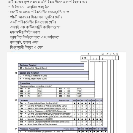
এটি কাজের লুপে তরলকে অতিরিক্ত শীতল এবং পরিষ্কার করে।
• সিরিজ ৯০ ∙ আধুনিক প্রযুক্তি
· সাতটি আকারের পরিবর্তনশীল স্থানচ্যুতি পাম্প
· পাঁচটি আকারের স্থির স্থানচ্যুতির মোটর
· একটি পরিবর্তনশীল ডিসপ্লেস মোটর
· এসএই এবং কার্টিজ মাউন্ট কনফিগারেশন
· দক্ষ অক্ষীয় পিস্টন নকশা
· প্রমাণিত নির্ভরযোগ্যতা এবং কর্মক্ষমতা
· কমপ্যাক্ট, হালকা ওজন
· বিশ্বব্যাপী বিক্রয় ও সেবা