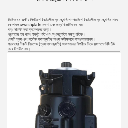
সিরিজ ৯০ অক্ষীয় পিস্টন পরিবর্তনশীল স্থানচ্যুতি পাম্পগুলি পরিবর্তনশীল স্থানচ্যুতির সাথে 
কোলাহল swashplate নকশা এবং জন্য ডিজাইন করা হয়
বন্ধ সার্কিট অ্যাপ্লিকেশনের জন্য।
প্রবাহের হার পাম্প ইনপুট গতি এবং স্থানচ্যুতির সমানুপাতিক।
শেষটি শূন্য এবং সর্বোচ্চ স্থানচ্যুতির মধ্যে অসীমভাবে সামঞ্জস্যযোগ্য।
প্রবাহের দিকটি নিরপেক্ষ (শূন্য স্থানচ্যুতি) অবস্থানের বিপরীত দিকে স্ল্যাশপ্লেটটি টিল্ট 
করে বিপরীত হয়।