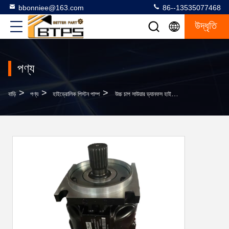
bbonniee@163.com
86--13535077468
উদ্ধৃতি
পণ্য
>
>
>
বাড়ি
পণ্য
হাইড্রোলিক পিস্টন পাম্প
উচ্চ চাপ সাউয়ার ড্যানফস হাইড্রোলিক পাম্প 90M 90M075 90R 90L সিরিজ 90M075NC0N8N0C6W00NNNN0000F0