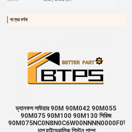
পণ্যের বর্ণনা
ড্যানফস সাউয়ার 90M 90M042 90M055 
90M075 90M100 90M130 সিরিজ 
90M075NC0N8N0C6W00NNNN0000F0
উচ্চ 
চাপ
হাইড্রোলিক পিস্টন পাম্প