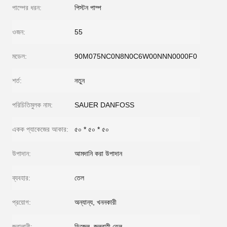
পাম্পের ধরন:
পিস্টন পাম্প
ওজন:
55
মডেল:
90M075NC0N8N0C6W00NNN0000F0
শর্ত:
নতুন
পরিচিতিমুলক নাম:
SAUER DANFOSS
একক প্যাকেজের আকার:
৫০ * ৫০ * ৫০
উপাদান:
আমদানি করা উপাদান
ব্যবহার:
তেল
প্রয়োগ:
অন্যান্য, খননকারী
জ্বালানী:
ডিজেল, জলবাহী তেল