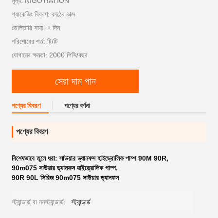
মূল্য: NIGOTIATION
প্যাকেজিং বিবরণ: কাঠের বাক্স
ডেলিভারি সময়: ৭ দিন
পরিশোধের শর্ত: টি/টি
যোগানের ক্ষমতা: 2000 পিসি/বছর
সেরা দাম পান
পণ্যের বিবরণ
পণ্যের বর্ণনা
পণ্যের বিবরণ
বিশেষভাবে তুলে ধরা:
সাউয়ার ড্যানফস হাইড্রোলিক পাম্প 90M 90R
,
90m075 সাউয়ার ড্যানফস হাইড্রোলিক পাম্প
,
90R 90L সিরিজ 90m075 সাউয়ার ড্যানফস
স্ট্যান্ডার্ড বা ননস্ট্যান্ডার্ড:
স্ট্যান্ডার্ড