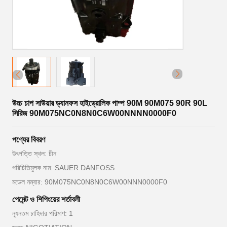
উচ্চ চাপ সাউয়ার ড্যানফস হাইড্রোলিক পাম্প 90M 90M075 90R 90L
সিরিজ 90M075NC0N8N0C6W00NNNN0000F0
পণ্যের বিবরণ
উৎপত্তি স্থল: চীন
পরিচিতিমুলক নাম: SAUER DANFOSS
মডেল নম্বার: 90M075NC0N8N0C6W00NNN0000F0
পেমেন্ট ও শিপিংয়ের শর্তাবলী
ন্যূনতম চাহিদার পরিমাণ: 1