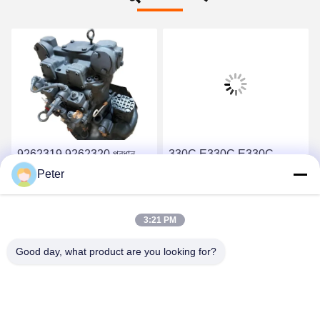
9262319 9262320 প্রধান
330C E330C E330C
হাইড্রোলিক পাম্প HPV118
Excavator Pump Device
Peter
ZX200-3 ZX230 ZX250
10R-1551 1932703 193-
ZX270 HPV118HW-23B
2703 2160038 2160039
সেরা দাম পান
সেরা দাম পান
3:21 PM
HPV118HW
এর জন্য হাইড্রোলিক প্রধান পাম্প
Good day, what product are you looking for?