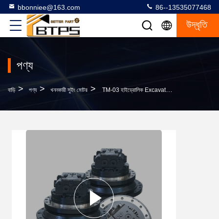
bbonniee@163.com
86--13535077468
উদ্ধৃতি
পণ্য
>
>
>
বাড়ি
পণ্য
খননকারী সুইং মোটর
TM-03 হাইড্রোলিক Excavator ফাইনাল ড্রাইভ ভ্রমণ মোটর DX255 170401-00038A