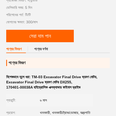
প্যাকেজিং বিবরণ: স্ট্যান্ডার্ড
ডেলিভারি সময়: 5 দিন
পরিশোধের শর্ত: টি/টি
যোগানের ক্ষমতা: 300/মাস
সেরা দাম পান
পণ্যের বিবরণ
পণ্যের বর্ণনা
পণ্যের বিবরণ
বিশেষভাবে তুলে ধরা:
TM-03 Excavator Final Drive ভ্রমণ মোটর
,
Excavator Final Drive ভ্রমণ মোটর DX255
,
170401-00038A হাইড্রোলিক এক্সক্যাভার ফাইনাল ড্রাইভ
গ্যারান্টি:
৬ মাস
প্রয়োগ:
খননকারী, খননকারী/ট্রাক/ডোজার, যন্ত্রপাতি