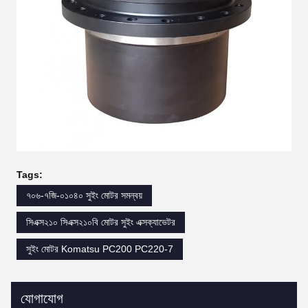
Tags:
৭০৬-৭জি-০১০৪০ সুইং মোটর সমন্বয়
সিএক্স২১০ সিএক্স২১০বি মোটর সুইং এক্সক্যাভেটর
সুইং মোটর Komatsu PC200 PC220-7
যোগাযোগ