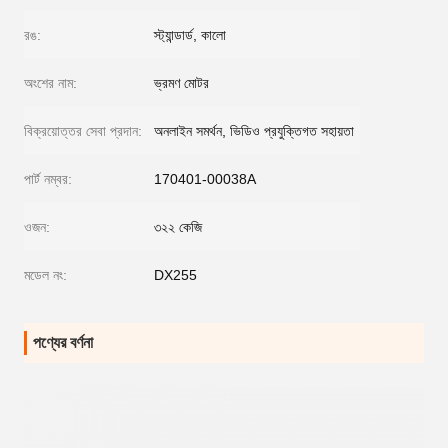
রঙ:
স্ট্যান্ডার্ড, কালো
অংশের নাম:
ভ্রমণ মোটর
বিক্রয়োত্তর সেবা প্রদান:
অনলাইন সমর্থন, ভিডিও প্রযুক্তিগত সহায়তা
পার্ট নম্বর:
170401-00038A
ওজন:
৩২২ কেজি
মডেল নং:
DX255
পণ্যের বর্ণনা