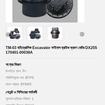
TM-03 হাইড্রোলিক Excavator ফাইনাল ড্রাইভ ভ্রমণ মোটর DX255
170401-00038A
পণ্যের বিবরণ
উৎপত্তি স্থল: চীন
পরিচিতিমুলক নাম: BTPS
মডেল নম্বার: BTM03
পেমেন্ট ও শিপিংয়ের শর্তাবলী
ন্যূনতম চাহিদার পরিমাণ: 1