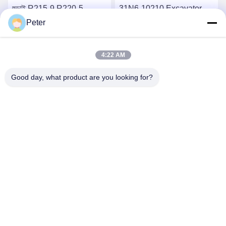
হুন্ডাই R215-9 R220-5
31N6-10210 Excavator
এক্সক্যাভেটর সুইং মোটর R225LC-
Swing Motor Hyundai
Peter
7 সুইং রিডাকশন গিয়ারবক্স 31N6-
R215-9 হাইড্রোলিক স্লিভ মোটর
10210
সেরা দাম পান
সেরা দাম পান
4:22 AM
Good day, what product are you looking for?
BETTER PARTS MACHINERY CO., LTD.
bbonniee@163.com
86--13535077468
রুম ৩০১-২২৯৫, বিল্ডিং ৬, কেলিন রোড, তিয়ানহে জেলা, গুয়াংজু