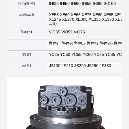
আইএইচআই
IHI35 IHI50 IHI60 IHI55 IHI80 IHI100
এক্সসিএমজি
XE55 XE60 XE65 XE75 XE80 XE85 XE135 
XE245 XE270 XE305 XE335 XE370 XE380
এক্সই৭০০
ইয়ানমার
ViO35 ViO55 ViO75
সিএক্স৫০ সিএক্স৫৫ সিএক্স৫৮ সিএক্স৭৫ সিএক্স২১০ সিএক্স২৪০
ইউচাই
YC35 YC50 YC55 YC60 YC65 YC85 YC135
জেসিবি
JS130 JS210 JS220 JS290 JS330