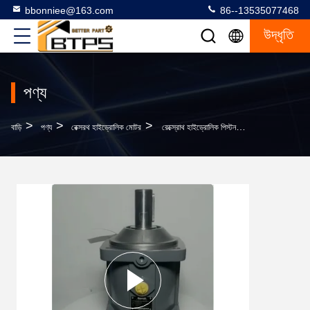
bbonniee@163.com
86--13535077468
উদ্ধৃতি
পণ্য
>
>
>
বাড়ি
পণ্য
রেক্সরথ হাইড্রোলিক মোটর
রেক্স্রোথ হাইড্রোলিক পিস্টন মোটর A6VM 80 107 160 200 AA6VM160HD2-63W-VSD510B পরিবর্তনশীল স্থানচ্যুতি