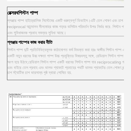
রেক্সরথ
পিস্টন পাম্প
প্লঞ্জার পাম্প হাইড্রোলিক সিস্টেমের একটি গুরুত্বপূর্ণ ডিভাইস।এটি তেল শোষণ এবং চাপ অর্জন 
reciprocal আন্দোলন সীলমোহর কাজ গহ্বর ভলিউম পরিবর্তন উপর নির্ভর করে. পিস্টন পাম্প উচ্চ ন
এবং সুবিধাজনক প্রবাহ সমন্বয় সুবিধা আছে।
প্লঞ্জার পাম্পের কাজ করার নীতি
পিস্টন পাম্প দুটি প্রতিনিধিত্বমূলক কাঠামোগত ফর্ম বিভক্ত করা হয়ঃ অক্ষীয় পিস্টন পাম্প এবং র
একটি নতুন ধরনের উচ্চ দক্ষতা পাম্প উচ্চ প্রযুক্তির বিষয়বস্তু সঙ্গে, রেডিয়াল পিস্টন পাম্প পিস্ট
অংশ হয়ে উঠবে;রেডিয়াল পিস্টন পাম্প একটি ধরনের পিস্টন পাম্প যার reciprocating গতির দিক
এবং বাইরে তেল প্রবাহ এবং ভালভ শ্যাফটে প্রবাহের পথটি ভালভ শ্যাফটের তেল শোষণ বন্দর দ্বারা
চাপ স্ট্যাটিক চাপ ভারসাম্য পৃষ্ঠ দ্বারা শোষিত হয়.