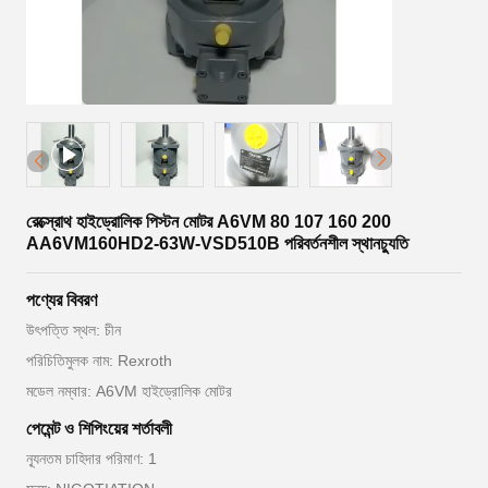
রেক্স্রোথ হাইড্রোলিক পিস্টন মোটর A6VM 80 107 160 200
AA6VM160HD2-63W-VSD510B পরিবর্তনশীল স্থানচ্যুতি
পণ্যের বিবরণ
উৎপত্তি স্থল: চীন
পরিচিতিমুলক নাম: Rexroth
মডেল নম্বার: A6VM হাইড্রোলিক মোটর
পেমেন্ট ও শিপিংয়ের শর্তাবলী
ন্যূনতম চাহিদার পরিমাণ: 1