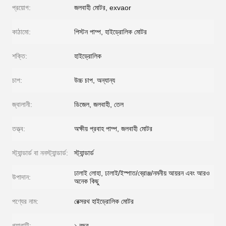
প্রয়োগ:
জলবাহী মোটর, exvaor
কাঠামো:
পিস্টন পাম্প, হাইড্রোলিক মোটর
শক্তি:
হাইড্রোলিক
চাপ:
উচ্চ চাপ, অন্যান্য
জ্বালানী:
ডিজেল, জলবাহী, তেল
তত্ত্ব:
অক্ষীয় প্রবাহ পাম্প, জলবাহী মোটর
স্ট্যান্ডার্ড বা ননস্ট্যান্ডার্ড:
স্ট্যান্ডার্ড
ঢালাই লোহা, ঢালাই/ইস্পাত/ব্রোঞ্জ/নমনীয় আয়রন এবং আরও
উপাদান:
অনেক কিছু
পণ্যের নাম:
রেক্সরথ হাইড্রোলিক মোটর
গ্যারান্টি:
১ বছর