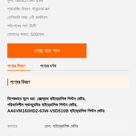
মূল্য: NIGOTIATION
প্যাকেজিং বিবরণ: স্ট্যান্ডার্ড বক্স
ডেলিভারি সময়: ৫টি কার্যদিবস
পরিশোধের শর্ত: টি/টি
যোগানের ক্ষমতা: 500/মাস
সেরা দাম পান
পণ্যের বিবরণ
পণ্যের বর্ণনা
পণ্যের বিবরণ
বিশেষভাবে তুলে ধরা:
রেক্স্রোথ হাইড্রোলিক পিস্টন মোটর
,
পরিবর্তনশীল স্থানচ্যুতির হাইড্রোলিক পিস্টন মোটর
,
AA6VM160HD2-63W-VSD510B হাইড্রোলিক পিস্টন মোটর
ব্যবহার:
তেল, হাইড্রোলিক মোটর