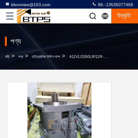
bbonniee@163.com
86--13535077468
উদ্ধৃতি
পণ্য
>
>
>
বাড়ি
পণ্য
হাইড্রোলিক পিস্টন পাম্প
A11VLO260LR/11R-NPD12N00 A11VO সিরিজ AA11VO60DRG10L-NSC62N00 রেক্সরথ হাইড্রোলিক পাম্প হাইড্রোলিক অক্ষীয় পিস্টন পাম্প