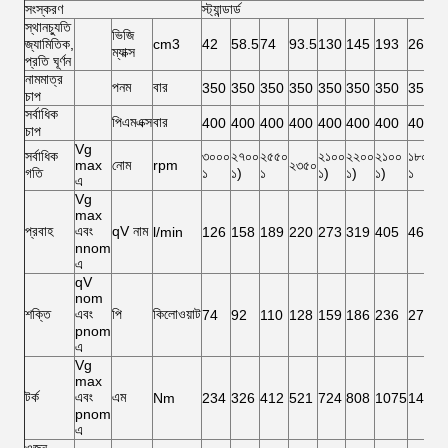
সংস্করণ
স্ট্যান্ডার্ড
চ
স্থানচ্যুতি
ভিজি
জ্যামিতিক,
cm3
42
58.5
74
93.5
130
145
193
260
ম্যাক্স
প্রতি ঘূর্ণন
নামমাত্র
পনম
বার
350
350
350
350
350
350
350
350
চাপ
সর্বাধিক
পিএমএক্স
বার
400
400
400
400
400
400
400
400
চাপ
Vg
সর্বাধিক
৩০০০
২৭০০
২৫৫০
২১০০
২২০০
২১০০
১৮০০
২
max
নোম
rpm
২৩৫০
গতি
১
১)
১
১)
১)
১)
১
২
এ
Vg
max
প্রবাহ
এবং
qV নাম
l/min
126
158
189
220
273
319
405
468
nnom
এ
qV
nom
শক্তি
এবং
পি
কিলোওয়াট
74
92
110
128
159
186
236
273
pnom
এ
Vg
max
টর্ক
এবং
এম
Nm
234
326
412
521
724
808
1075
1448
pnom
এ