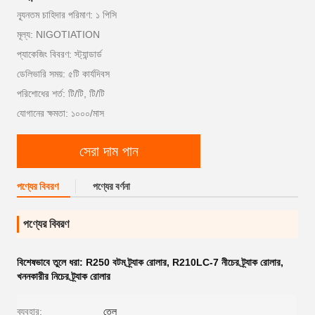
ন্যূনতম চাহিদার পরিমাণ: ১ পিসি
মূল্য: NIGOTIATION
প্যাকেজিং বিবরণ: স্ট্যান্ডার্ড
ডেলিভারি সময়: ৫টি কার্যদিবস
পরিশোধের শর্ত: টি/টি, টি/টি
যোগানের ক্ষমতা: ১০০০/মাস
সেরা দাম পান
পণ্যের বিবরণ
পণ্যের বর্ণনা
পণ্যের বিবরণ
বিশেষভাবে তুলে ধরা:
R250 বটম ট্র্যাক রোলার
,
R210LC-7 নীচের ট্র্যাক রোলার
,
খননকারীর নিচের ট্র্যাক রোলার
ব্যবহার:
তেল