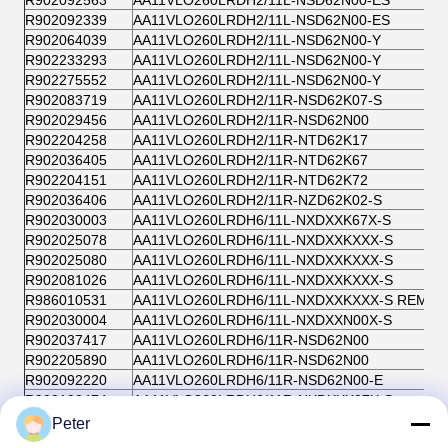
R902092563
AA11VLO260LRDH2/11L-NSD62N00-ES
R902092339
AA11VLO260LRDH2/11L-NSD62N00-ES
R902064039
AA11VLO260LRDH2/11L-NSD62N00-Y
R902233293
AA11VLO260LRDH2/11L-NSD62N00-Y
R902275552
AA11VLO260LRDH2/11L-NSD62N00-Y
R902083719
AA11VLO260LRDH2/11R-NSD62K07-S
R902029456
AA11VLO260LRDH2/11R-NSD62N00
R902204258
AA11VLO260LRDH2/11R-NTD62K17
R902036405
AA11VLO260LRDH2/11R-NTD62K67
R902204151
AA11VLO260LRDH2/11R-NTD62K72
R902036406
AA11VLO260LRDH2/11R-NZD62K02-S
R902030003
AA11VLO260LRDH6/11L-NXDXXK67X-S
R902025078
AA11VLO260LRDH6/11L-NXDXXKXXX-S
R902025080
AA11VLO260LRDH6/11L-NXDXXKXXX-S
R902081026
AA11VLO260LRDH6/11L-NXDXXKXXX-S
R986010531
AA11VLO260LRDH6/11L-NXDXXKXXX-S REMAN
R902030004
AA11VLO260LRDH6/11L-NXDXXN00X-S
R902037417
AA11VLO260LRDH6/11R-NSD62N00
R902205890
AA11VLO260LRDH6/11R-NSD62N00
R902092220
AA11VLO260LRDH6/11R-NSD62N00-E
R902192474
AA11VLO260LRDH6/11R-NXDXXK07X-S
R902129138
AA11VLO260LRDS/11L-NSD62N00
Peter
R902205804
AA11VLO260LRDS/11R-NPD62K24