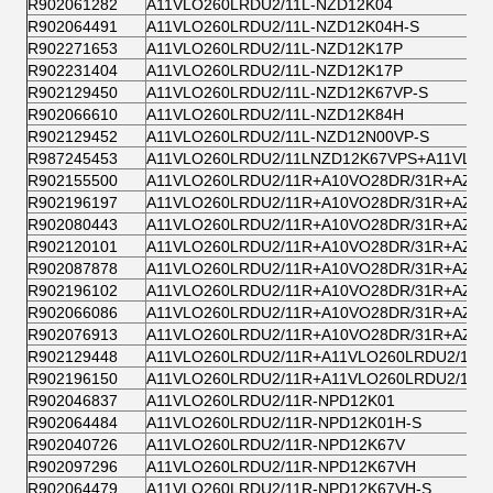
R902061282
A11VLO260LRDU2/11L-NZD12K04
R902064491
A11VLO260LRDU2/11L-NZD12K04H-S
R902271653
A11VLO260LRDU2/11L-NZD12K17P
R902231404
A11VLO260LRDU2/11L-NZD12K17P
R902129450
A11VLO260LRDU2/11L-NZD12K67VP-S
R902066610
A11VLO260LRDU2/11L-NZD12K84H
R902129452
A11VLO260LRDU2/11L-NZD12N00VP-S
R987245453
A11VLO260LRDU2/11LNZD12K67VPS+A11VL02
R902155500
A11VLO260LRDU2/11R+A10VO28DR/31R+AZPF
R902196197
A11VLO260LRDU2/11R+A10VO28DR/31R+AZPF
R902080443
A11VLO260LRDU2/11R+A10VO28DR/31R+AZPF
R902120101
A11VLO260LRDU2/11R+A10VO28DR/31R+AZPF
R902087878
A11VLO260LRDU2/11R+A10VO28DR/31R+AZPF
R902196102
A11VLO260LRDU2/11R+A10VO28DR/31R+AZPF
R902066086
A11VLO260LRDU2/11R+A10VO28DR/31R+AZPF
R902076913
A11VLO260LRDU2/11R+A10VO28DR/31R+AZPF
R902129448
A11VLO260LRDU2/11R+A11VLO260LRDU2/11R
R902196150
A11VLO260LRDU2/11R+A11VLO260LRDU2/11R
R902046837
A11VLO260LRDU2/11R-NPD12K01
R902064484
A11VLO260LRDU2/11R-NPD12K01H-S
R902040726
A11VLO260LRDU2/11R-NPD12K67V
R902097296
A11VLO260LRDU2/11R-NPD12K67VH
R902064479
A11VLO260LRDU2/11R-NPD12K67VH-S