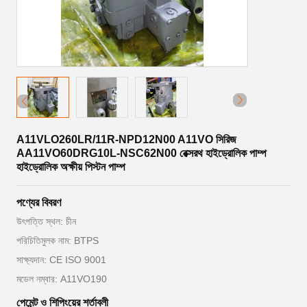
A11VLO260LR/11R-NPD12N00 A11VO সিরিজ
AA11VO60DRG10L-NSC62N00 রেক্সরথ হাইড্রোলিক পাম্প
হাইড্রোলিক অক্ষীয় পিস্টন পাম্প
পণ্যের বিবরণ
উৎপত্তি স্থল: চীন
পরিচিতিমুলক নাম: BTPS
সাক্ষ্যদান: CE ISO 9001
মডেল নম্বার: A11VO190
পেমেন্ট ও শিপিংয়ের শর্তাবলী