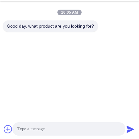
R902205805
AA11VLO260LRDS/11R-NPD62K72
R902083146
AA11VLO260LRDS/11R-NPD62N00
10:05 AM
R902092443
AA11VLO260LRDS/11R-NPD62N00-E
R902205768
AA11VLO260LRDS/11R-NSD62K02
Good day, what product are you looking for?
R902153373
AA11VLO260LRDS/11R-NSD62K02
R902077612
AA11VLO260LRDS/11R-NSD62K02-S
R902127322
AA11VLO260LRDS/11R-NSD62K07
R902232610
AA11VLO260LRDS/11R-NSD62K72
R902079256
AA11VLO260LRDS/11R-NSD62K72
R902205685
AA11VLO260LRDS/11R-NSD62N00
R902071664
AA11VLO260LRDS/11R-NSD62N00
R902205694
AA11VLO260LRDS/11R-NSD62N00
R902092372
AA11VLO260LRDS/11R-NSD62N00-E
R902074518
AA11VLO260LRDS/11R-NSD62N00-S
R902094437
AA11VLO260LRDS/11R-NTD62K02
R902232674
AA11VLO260LRDS/11R-NTD62K02
R902092264
AA11VLO260LRDS/11R-NTD62K02-ES
R902046217
AA11VLO260LRDS/11R-NTD62K02-S
R902046218
AA11VLO260LRDS/11R-NTD62K07
R902232609
AA11VLO260LRDU2/11R-NSD62K72H
R902015007
AA11VLO260LRS/11L-NXDXXK67X-S
R902037371
AA11VLO260LRS/11L-NXDXXK67X-S