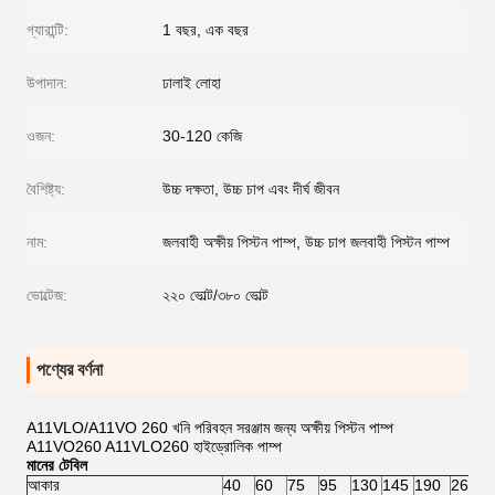
গ্যারান্টি:
1 বছর, এক বছর
উপাদান:
ঢালাই লোহা
ওজন:
30-120 কেজি
বৈশিষ্ট্য:
উচ্চ দক্ষতা, উচ্চ চাপ এবং দীর্ঘ জীবন
নাম:
জলবাহী অক্ষীয় পিস্টন পাম্প, উচ্চ চাপ জলবাহী পিস্টন পাম্প
ভোল্টেজ:
২২০ ভোল্ট/৩৮০ ভোল্ট
পণ্যের বর্ণনা
A11VLO/A11VO 260 খনি পরিবহন সরঞ্জাম জন্য অক্ষীয় পিস্টন পাম্প
A11VO260 A11VLO260 হাইড্রোলিক পাম্প
মানের টেবিল
আকার
40
60
75
95
130
145
190
260