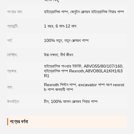
পণ্যের নাম:
হাইড্রোলিক পাম্প, জেনুইন রেক্সরথ হাইড্রোলিক গিয়ার পাম্প
গ্যারান্টি:
1 বছর, 6 মাস-12 মাস
শর্ত:
100% নতুন, নতুন রেক্সরথ পাম্প
বৈশিষ্ট্য:
উচ্চ দক্ষতা, দীর্ঘ জীবন
হাইড্রোলিক পাওয়ার ইউনিট, A8VO55/80/107/160,
প্রকার:
হাইড্রোলিক পাম্প Rexroth,A8VO80LA1KH1/63
R1
Rexroth পিস্টন পাম্প, excavator পাম্প অংশ rexrot
নাম:
h পাম্প জলবাহী পাম্প
উৎপত্তি:
চীন, 100% আসল রেক্সরথ গিয়ার পাম্প
পণ্যের বর্ণনা