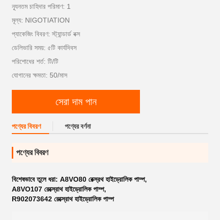
ন্যূনতম চাহিদার পরিমাণ: 1
মূল্য: NIGOTIATION
প্যাকেজিং বিবরণ: স্ট্যান্ডার্ড বক্স
ডেলিভারি সময়: ৫টি কার্যদিবস
পরিশোধের শর্ত: টি/টি
যোগানের ক্ষমতা: 50/মাস
সেরা দাম পান
পণ্যের বিবরণ
পণ্যের বর্ণনা
পণ্যের বিবরণ
বিশেষভাবে তুলে ধরা:
A8VO80 রেক্স্রথ হাইড্রোলিক পাম্প
,
A8VO107 রেক্স্রোথ হাইড্রোলিক পাম্প
,
R902073642 রেক্স্রোথ হাইড্রোলিক পাম্প