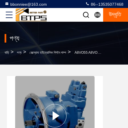
bbonniee@163.com
86--13535077468
উদ্ধৃতি
পণ্য
>
>
>
বাড়ি
পণ্য
রেক্স্রোথ হাইড্রোলিক পিস্টন পাম্প
A8VO55 A8VO80 রেক্সরথ হাইড্রোলিক পাম্প A8VO160 A8VO200 A8VO107 A8VO140LA1KH1/63R1-NZG05F00X-S R902073642