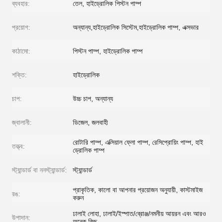
ব্যবহার:
তেল, হাইড্রোলিক পিস্টন পাম্প
প্রয়োগ:
অন্যান্য,হাইড্রোলিক সিস্টেম,হাইড্রোলিক পাম্প, এক্সভার
কাঠামো:
পিস্টন পাম্প, হাইড্রোলিক পাম্প
শক্তি:
হাইড্রোলিক
চাপ:
উচ্চ চাপ, অন্যান্য
জ্বালানী:
ডিজেল, জলবাহী
রোটারি পাম্প, এক্সিয়াল ফ্লো পাম্প, রেসিপ্রোয়িং পাম্প, হাই
তত্ত্ব:
ড্রোলিক পাম্প
স্ট্যান্ডার্ড বা ননস্ট্যান্ডার্ড:
স্ট্যান্ডার্ড
প্রাকৃতিক, কালো বা আপনার প্রয়োজন অনুযায়ী, কাস্টমাইজ
রঙ:
করুন
ঢালাই লোহা, ঢালাই/ইস্পাত/ব্রোঞ্জ/নমনীয় আয়রন এবং আরও
উপাদান:
অনেক কিছু