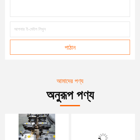
পাঠান
আমাদের পণ্য
অনুরূপ পণ্য