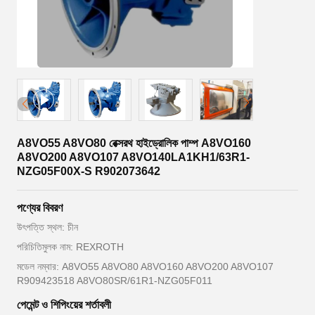
A8VO55 A8VO80 রেক্সরথ হাইড্রোলিক পাম্প A8VO160
A8VO200 A8VO107 A8VO140LA1KH1/63R1-
NZG05F00X-S R902073642
পণ্যের বিবরণ
উৎপত্তি স্থল: চীন
পরিচিতিমুলক নাম: REXROTH
মডেল নম্বার: A8VO55 A8VO80 A8VO160 A8VO200 A8VO107
R909423518 A8VO80SR/61R1-NZG05F011
পেমেন্ট ও শিপিংয়ের শর্তাবলী