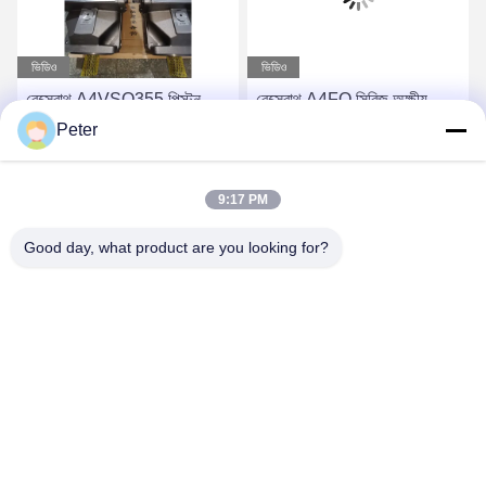
ভিডিও
ভিডিও
রেক্স্রোথ A4VSO355 পিস্টন
রেক্স্রোথ A4FO সিরিজ অক্ষীয়
পাম্প ঘূর্ণন গ্রুপ A4VSO সিরিজ
পিস্টন ফিক্সড পাম্প
Peter
A4VSO সিরিজ হাইড্রোলিক পাম্প
A4FO125_30L-
খুচরা অংশ
PZB25U33 হাইড্রোলিক পিস্টন
সেরা দাম পান
সেরা দাম পান
9:17 PM
পাম্প, A4FO125_30R-
PPB25N00 হাইড্রোলিক পাম্প
Good day, what product are you looking for?
খুচরা যন্ত্রাংশ A4FO22
A4FO28 A4FO40 A4FO71
A4FO125
BETTER PARTS MACHINERY CO., LTD.
bbonniee@163.com
86--13535077468