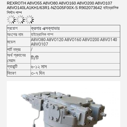
REXROTH A8VO55 A8VO80 A8VO160 A8VO200 A8VO107
A8VO140LA1KH1/63R1-NZG05F00X-S R902073642 হাইড্রোলিক
পিস্টন পাম্প
ক্রলার এক্সক্যাভার
প্রয়োগ
অংশের নাম
হাইড্রোলিক পাম্প
A8VO80 A8VO120 A8VO160 A8VO200 A8VO140
মডেল
A8VO107
পার্ট নম্বর
/
অর্থ প্রদানের
টি/টি
মেয়াদ
৬-১২ মাস
গ্যারান্টি
৩-৭ দিন
বিতরণ