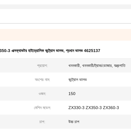
50-3 এক্সক্যাভটর হাইড্রোলিক কন্ট্রোল ভালভ
,
প্রধান ভালভ 4625137
প্রয়োগ:
খননকারী, খননকারী/ট্রাক/ডোজার, যন্ত্রপাতি
অংশের নাম:
কন্ট্রোল ভালভ
ওজন:
150
মেশিন মডেল:
ZX330-3 ZX350-3 ZX360-3
চাপ:
উচ্চ চাপ