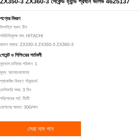
ZX350-3 ZX360-3 সেকেন্ড হ্যান্ড প্রধান ভালভ 4625137
পণ্যের বিবরণ
উৎপত্তি স্থল: চীন
পরিচিতিমুলক নাম: HITACHI
মডেল নম্বার: ZX330-3 ZX350-3 ZX360-3
পেমেন্ট ও শিপিংয়ের শর্তাবলী
ন্যূনতম চাহিদার পরিমাণ: 1
মূল্য: আলোচনাযোগ্য
প্যাকেজিং বিবরণ: স্ট্যান্ডার্ড
ডেলিভারি সময়: 3 দিন
পরিশোধের শর্ত: টি/টি
যোগানের ক্ষমতা: 300/মাস
সেরা দাম পান