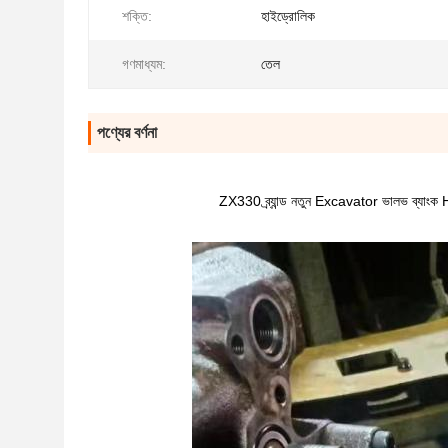
শক্তি:
হাইড্রোলিক
গণমাধ্যম:
তেল
পণ্যের বর্ণনা
ZX330 ব্র্যান্ড নতুন Excavator ভালভ ব্যা