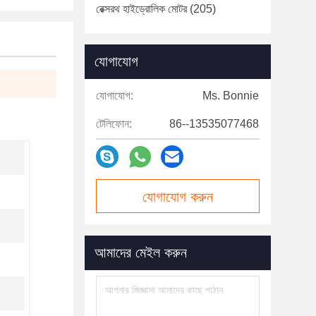
রেক্সরথ হাইড্রোলিক মোটর
(205)
যোগাযোগ
যোগাযোগ:
Ms. Bonnie
টেলিফোন:
86--13535077468
যোগাযোগ করুন
আমাদের মেইল ​​করুন