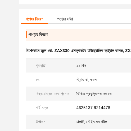
পণ্যের বিবরণ
পণ্যের বর্ণনা
পণ্যের বিবরণ
বিশেষভাবে তুলে ধরা:
ZAX330 এক্সক্যাভটর হাইড্রোলিক কন্ট্রোল ভালভ
,
ZX3
গ্যারান্টি:
১২ মাস
রঙ:
স্ট্যান্ডার্ড, কালো
বিক্রয়োত্তর সেবা প্রদান:
ভিডিও প্রযুক্তিগত সহায়তা
পার্ট নম্বর:
4625137 9214478
উপাদান:
ঢালাই, স্টেইনলেস স্টীল