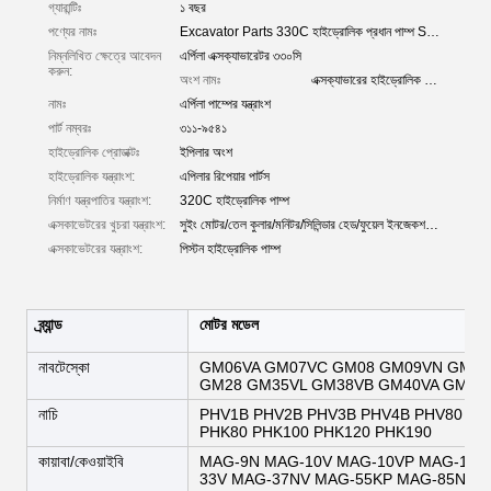
গ্যারান্টিঃ
১ বছর
পণ্যের নামঃ
Excavator Parts 330C হাইড্রোলিক প্রধান পাম্প SBS120 272-6955 173-3381
নিম্নলিখিত ক্ষেত্রে আবেদন
এর্পিলা এক্সক্যাভারেটর ৩৩০সি
করুন:
অংশ নামঃ
এক্সক্যাভারের হাইড্রোলিক পাম্প
নামঃ
এর্পিলা পাম্পের যন্ত্রাংশ
পার্ট নম্বরঃ
৩১১-৯৫৪১
হাইড্রোলিক প্রোডাক্টঃ
ইপিলার অংশ
হাইড্রোলিক যন্ত্রাংশ:
এপিলার রিপেয়ার পার্টস
নির্মাণ যন্ত্রপাতির যন্ত্রাংশ:
320C হাইড্রোলিক পাম্প
এক্সকাভেটরের খুচরা যন্ত্রাংশ:
সুইং মোটর/তেল কুলার/মনিটর/সিলিন্ডার হেড/ফুয়েল ইনজেকশন পাম্প
এক্সকাভেটরের যন্ত্রাংশ:
পিস্টন হাইড্রোলিক পাম্প
ব্র্যান্ড
মোটর মডেল
নাবটেস্কো
GM06VA GM07VC GM08 GM09VN GM10
GM28 GM35VL GM38VB GM40VA GM45V
নাচি
PHV1B PHV2B PHV3B PHV4B PHV80 PH
PHK80 PHK100 PHK120 PHK190
কায়াবা/কেওয়াইবি
MAG-9N MAG-10V MAG-10VP MAG-16N
33V MAG-37NV MAG-55KP MAG-85NP 