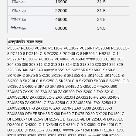
বিটিএম-১৮
16900
31.5
বিটিএম-২২
22000
31.5
বিটিএম-৪০
46000
34.5
বিটিএম-৬০
60000
34.5
এক্সক্যাভেটর মডেল নম্বর
PC56-7 PC60-8 PC70-8 PC110-7 PC130-7 PC160-7 PC200-8 PC200LC-
8 PC210-8 PC210LC-8 PC220-8 PC240LC-8 HB205-1 HB215LC-1
PC270-7 PC300-7 PC360-7 PC400-8 PC450-8 অন্যান্য
300 301 302 303
304 305 306 307 311 312 313 313 314 315 318 320 323 324 326 329
328 336 340 345 349 অন্যান্য
SK55SR-5 SK55SRX SK60-C SK60-8
SK70SR-2 SK75-8 SK130 SK130-8 SK135SR-2 SK140LC SK140LC-8
SK200-8 SK210LC-8 SK250-8 SK260LC-8 SK270D SK330-8 SK350LC-8
SK380D SK460-8 SK480 SK480-8 SK495D SK850LC অন্য
ZAXIS60
ZAXIS70 ZAXIS120 ZAXIS130 ZAXIS200 ZAXIS200-3 ZAXIS210
ZAXIS210LC ZAXIS210LC-3 ZAXIS210H ZAXIS210H-3 ZAXIS240-3
ZAXIS250 ZAXIS250LC ZAXIS250LC-3 ZAXIS250H ZAXIS250H-3
ZAXIS260LCH-3 ZAXIS270 ZAXIS270-3 ZAXIS330 ZAXIS330-3
ZAXIS360 OTHERS
DH55 DX60 DH60-7 DX75 DX80 DX120 DX150LC
DH150LC-7 DH215-9 DH215-9E DH220LC-9E DH225LC-9 DX260LC
DX300LC DH300LC-7 DX345LC DH370LC-9 DX380LC DH420LC-7
DX500LC DH500LC-7 DX700LC অন্যান্য
R55-7 R60 R80-7 R110-7 R150
R215 R225 R265 R275 R305 R335 R375 R385 অন্যান্য
EC55B EC60