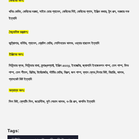
কেবিনের অংশ
:
খনির কেবিন, কেবিনের দরজা, সাইড ডোর প্যানেল, কেবিনের সিট, কেবিনের গ্লাস, ইঞ্জিন কভার, টুল বক্স, দরজার লক 
ইত্যাদি
বৈদ্যুতিক যন্ত্রাংশ
:
কন্ট্রোলার, মনিটর, প্যানেল, থ্রোটল মোটর, সোলিনয়েড ভালভ, ওয়্যার হারনেস ইত্যাদি
ইঞ্জিনের অংশ
:
সিলিন্ডার ব্লক, সিলিন্ডার মাথা, ক্র্যাঙ্কশ্যাফ্ট, ইঞ্জিন assy, ইনজেক্টর, জ্বালানি ইনজেকশন পাম্প, তেল পাম্প, ফিড 
পাম্প, তেল শীতল, ফিল্টার, টার্বোচার্জার, স্টার্টার মোটর, বিকল্প, জল পাম্প, ফ্যান ব্লেড,লিনার কিট, বিয়ারিং, ভালভ, 
গ্যাসকেট কিট ইত্যাদি
অন্যান্য অংশ
:
সিল কিট, ফ্লোটিং সিল, জয়েস্টিক, ফুট পেডাল ভালভ, ও-রিং বক্স, কাপলিং ইত্যাদি
Tags: