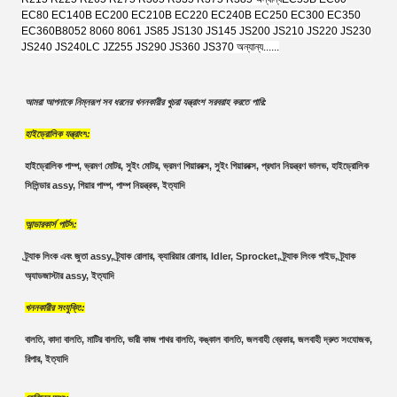
EC80 EC140B EC200 EC210B EC220 EC240B EC250 EC300 EC350
EC360B
8052 8060 8061 JS85 JS130 JS145 JS200 JS210 JS220 JS230
JS240 JS240LC JZ255 JS290 JS360 JS370 অন্যান্য......
আমরা আপনাকে নিম্নরূপ সব ধরনের খননকারীর খুচরা যন্ত্রাংশ সরবরাহ করতে পারি:
হাইড্রোলিক যন্ত্রাংশ
:
হাইড্রোলিক পাম্প, ভ্রমণ মোটর, সুইং মোটর, ভ্রমণ গিয়ারবক্স, সুইং গিয়ারবক্স, প্রধান নিয়ন্ত্রণ ভালভ, হাইড্রোলিক 
সিলিন্ডার assy, গিয়ার পাম্প, পাম্প নিয়ন্ত্রক, ইত্যাদি
আন্ডারকার্স পার্টস
:
ট্র্যাক লিংক এবং জুতা assy, ট্র্যাক রোলার, ক্যারিয়ার রোলার, Idler, Sprocket, ট্র্যাক লিংক গাইড, ট্র্যাক 
অ্যাডজাস্টার assy, ইত্যাদি
খননকারীর সংযুক্তি
:
বালতি, কাদা বালতি, মাটির বালতি, ভারী কাজ পাথর বালতি, কঙ্কাল বালতি, জলবাহী ব্রেকার, জলবাহী দ্রুত সংযোজক, 
রিপার, ইত্যাদি