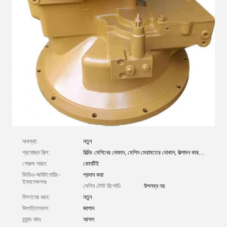
অবস্থা:
নতুন
প্রযোজ্য শিল্প:
বিল্ডিং মেশিনের দোকান, মেশিন মেরামতের দোকান, উত্পাদন কারখানা, খামার, গৃহ ব্যবহার, খুচরা বিক্রয়, নির্মাণ কাজ, শক্তি ও খনির, অন্যান্য
শোরুম লায়ন:
কোনটিই
ভিডিও-আউটগোয়িং-
প্রদান করা
ইনসপেকশনঃ
মেশিন টেস্ট রিপোর্টঃ
উপলব্ধ নয়
বিপণনের ধরন:
নতুন
উৎপত্তিস্থল:
জাপান
ব্র্যান্ড নামঃ
আসল