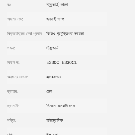
রঙ:
স্ট্যান্ডার্ড, কালো
অংশের নাম:
জলবাহী পাম্প
বিক্রয়োত্তর সেবা প্রদান:
ভিডিও প্রযুক্তিগত সহায়তা
ওজন:
স্ট্যান্ডার্ড
মডেল নং:
E330C, E330CL
অন্যান্য মডেল:
এক্সক্যাভার
ব্যবহার:
তেল
জ্বালানী:
ডিজেল, জলবাহী তেল
শক্তি:
হাইড্রোলিক
চাপ:
উচ্চ চাপ