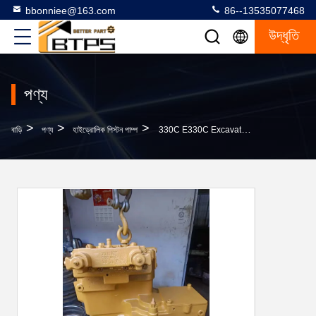
bbonniee@163.com
86--13535077468
উদ্ধৃতি
পণ্য
>
>
>
বাড়ি
পণ্য
হাইড্রোলিক পিস্টন পাম্প
330C E330C Excavator হাইড্রোলিক মেইন পাম্প A8VO200 330C 311-9541 পরে বাজার 250-2564