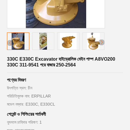
330C E330C Excavator হাইড্রোলিক মেইন পাম্প A8VO200
330C 311-9541 পরে বাজার 250-2564
পণ্যের বিবরণ
উৎপত্তি স্থল: চীন
পরিচিতিমুলক নাম: ERPILLAR
মডেল নম্বার: E330C, E330CL
পেমেন্ট ও শিপিংয়ের শর্তাবলী
ন্যূনতম চাহিদার পরিমাণ: 1