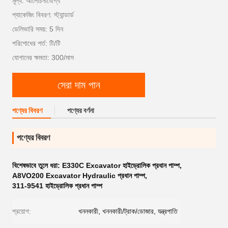
মূল্য: আলোচনাযোগ্য
প্যাকেজিং বিবরণ: স্ট্যান্ডার্ড
ডেলিভারি সময়: 5 দিন
পরিশোধের শর্ত: টি/টি
যোগানের ক্ষমতা: 300/মাস
সেরা দাম পান
পণ্যের বিবরণ
পণ্যের বর্ণনা
পণ্যের বিবরণ
বিশেষভাবে তুলে ধরা:
E330C Excavator হাইড্রোলিক প্রধান পাম্প
,
A8VO200 Excavator Hydraulic প্রধান পাম্প
,
311-9541 হাইড্রোলিক প্রধান পাম্প
প্রয়োগ:
খননকারী, খননকারী/ট্রাক/ডোজার, যন্ত্রপাতি