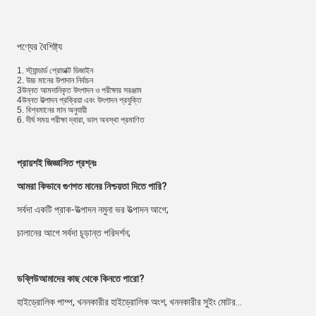
পণ্যের বৈশিষ্ট্য
1. স্ট্যান্ডার্ড প্রোডাক্ট ডিজাইন
2. উচ্চ মানের উপাদান নির্বাচন
3উন্নত আমদানিকৃত উৎপাদন ও পরীক্ষার সরঞ্জাম
4উন্নত উত্পাদন প্রক্রিয়া এবং উৎপাদন প্রযুক্তি
5. বিশ্বমানের মান অনুযায়ী
6. দীর্ঘ সময় পরীক্ষা দ্বারা, ভাল অবস্থা প্রমাণিত
প্রায়শই জিজ্ঞাসিত প্রশ্নঃ
আমরা কিভাবে গুণগত মানের নিশ্চয়তা দিতে পারি?
সর্বদা একটি প্রাক-উত্পাদন নমুনা ভর উত্পাদন আগে;
চালানের আগে সর্বদা চূড়ান্ত পরিদর্শন;
ডব্লিউ
আমাদের কাছ থেকে কিনতে পারো?
হাইড্রোলিক পাম্প, খননকারীর হাইড্রোলিক অংশ, খননকারীর সুইং মোটর...