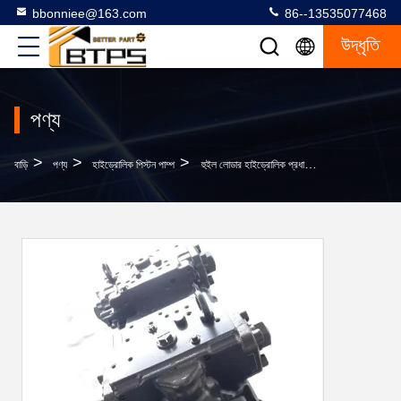
bbonniee@163.com
86--13535077468
উদ্ধৃতি
পণ্য
>
>
>
বাড়ি
পণ্য
হাইড্রোলিক পিস্টন পাম্প
হুইল লোডার হাইড্রোলিক প্রধান পাম্প 708-2G-00120 WD600-6