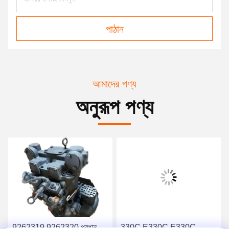
পাঠান
আমাদের পণ্য
অনুরূপ পণ্য
9262319 9262320 প্রধান
330C E330C E330C