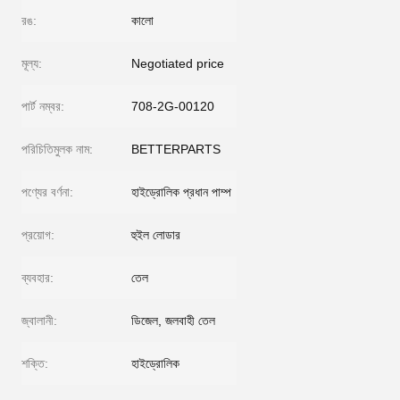
রঙ:
কালো
মূল্য:
Negotiated price
পার্ট নম্বর:
708-2G-00120
পরিচিতিমুলক নাম:
BETTERPARTS
পণ্যের বর্ণনা:
হাইড্রোলিক প্রধান পাম্প
প্রয়োগ:
হুইল লোডার
ব্যবহার:
তেল
জ্বালানী:
ডিজেল, জলবাহী তেল
শক্তি:
হাইড্রোলিক