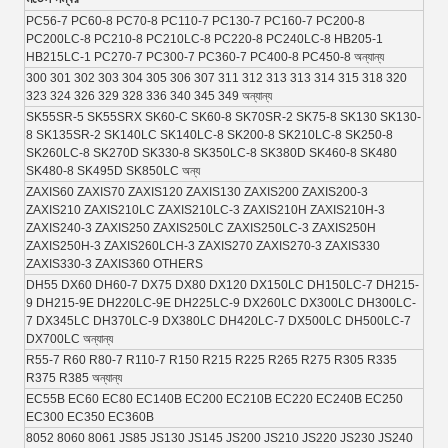
PC56-7 PC60-8 PC70-8 PC110-7 PC130-7 PC160-7 PC200-8 
PC200LC-8 PC210-8 PC210LC-8 PC220-8 PC240LC-8 HB205-1 
HB215LC-1 PC270-7 PC300-7 PC360-7 PC400-8 PC450-8 অন্যান্য
300 301 302 303 304 305 306 307 311 312 313 313 314 315 318 320 
323 324 326 329 328 336 340 345 349 অন্যান্য
SK55SR-5 SK55SRX SK60-C SK60-8 SK70SR-2 SK75-8 SK130 SK130-
8 SK135SR-2 SK140LC SK140LC-8 SK200-8 SK210LC-8 SK250-8 
SK260LC-8 SK270D SK330-8 SK350LC-8 SK380D SK460-8 SK480 
SK480-8 SK495D SK850LC অন্য
ZAXIS60 ZAXIS70 ZAXIS120 ZAXIS130 ZAXIS200 ZAXIS200-3 
ZAXIS210 ZAXIS210LC ZAXIS210LC-3 ZAXIS210H ZAXIS210H-3 
ZAXIS240-3 ZAXIS250 ZAXIS250LC ZAXIS250LC-3 ZAXIS250H 
ZAXIS250H-3 ZAXIS260LCH-3 ZAXIS270 ZAXIS270-3 ZAXIS330 
ZAXIS330-3 ZAXIS360 OTHERS
DH55 DX60 DH60-7 DX75 DX80 DX120 DX150LC DH150LC-7 DH215-
9 DH215-9E DH220LC-9E DH225LC-9 DX260LC DX300LC DH300LC-
7 DX345LC DH370LC-9 DX380LC DH420LC-7 DX500LC DH500LC-7 
DX700LC অন্যান্য
R55-7 R60 R80-7 R110-7 R150 R215 R225 R265 R275 R305 R335 
R375 R385 অন্যান্য
EC55B EC60 EC80 EC140B EC200 EC210B EC220 EC240B EC250 
EC300 EC350 EC360B
8052 8060 8061 JS85 JS130 JS145 JS200 JS210 JS220 JS230 JS240 