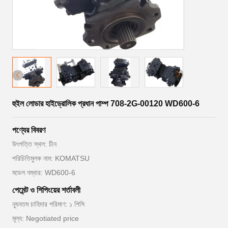
হুইল লোডার হাইড্রোলিক প্রধান পাম্প 708-2G-00120 WD600-6
পণ্যের বিবরণ
উৎপত্তি স্থল: চীন
পরিচিতিমুলক নাম: KOMATSU
মডেল নম্বার: WD600-6
পেমেন্ট ও শিপিংয়ের শর্তাবলী
ন্যূনতম চাহিদার পরিমাণ: ১ পিসি
মূল্য: Negotiated price