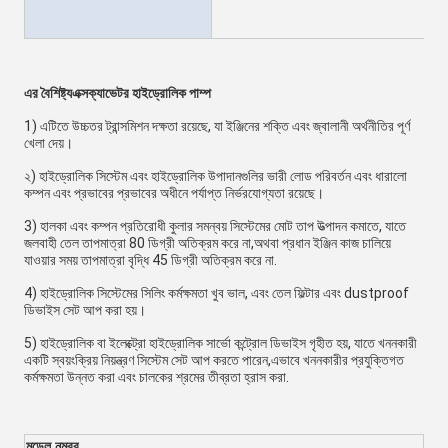
এর বৈশিষ্ট্য
এক্সক্যাভেটর হাইড্রোলিক পাম্প
1) এটিতে উচ্চতর ট্রান্সমিশন দক্ষতা রয়েছে, যা ইঞ্জিনের শক্তি এবং জ্বালানী অর্থনীতির পূর্ণ 
খেলা দেয়।
২) হাইড্রোলিক সিস্টেম এবং হাইড্রোলিক উপাদানগুলির ভারী লোড পরিবর্তন এবং ধারালো 
কম্পন এবং প্রভাবের প্রভাবের অধীনে পর্যাপ্ত নির্ভরযোগ্যতা রয়েছে।
3) হালকা এবং কম্পন প্রতিরোধী কুলার সমন্বয় সিস্টেমের মোট তাপ উত্পাদন কমাতে, যাতে 
জলবাহী তেল তাপমাত্রা 80 ডিগ্রী অতিক্রম করে না,অথবা প্রধান ইঞ্জিন কাজ চালিয়ে 
যাওয়ার সময় তাপমাত্রা বৃদ্ধি 45 ডিগ্রী অতিক্রম করে না.
4) হাইড্রোলিক সিস্টেমের সিলিং কর্মক্ষমতা খুব ভাল, এবং তেল ফিল্টার এবং dustproof 
ডিভাইস সেট আপ করা হয়।
5) হাইড্রোলিক বা ইলেক্ট্রো হাইড্রোলিক সার্ভো কন্ট্রোল ডিভাইস গৃহীত হয়, যাতে খননকারী 
একটি স্বয়ংক্রিয় নিয়ন্ত্রণ সিস্টেম সেট আপ করতে পারেন,এভাবে খননকারীর প্রযুক্তিগত 
কর্মক্ষমতা উন্নত করা এবং চালকের শ্রমের তীব্রতা হ্রাস করা.
মডেল নম্বর