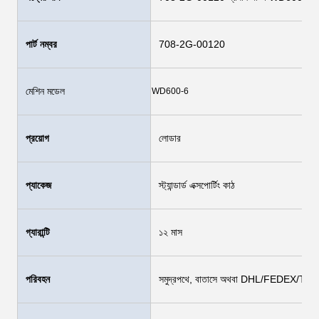
পার্ট নম্বর
708-2G-00120
মেশিন মডেল
WD600-6
প্রয়োগ
লোডার
প্যাকেজ
স্ট্যান্ডার্ড এক্সপোর্টিং কাঠ
গ্যারান্টি
১২ মাস
পরিবহন
সমুদ্রপথে, বাতাসে অথবা DHL/FEDEX/T