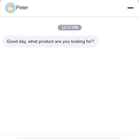
হাইড্রোলিক পাম্প HPV118
Excavator Pump Device
Peter
ZX200-3 ZX230 ZX250
10R-1551 1932703 193-
ZX270 HPV118HW-23B
2703 2160038 2160039
সেরা দাম পান
সেরা দাম পান
12:17 PM
HPV118HW
এর জন্য হাইড্রোলিক প্রধান পাম্প
Good day, what product are you looking for?
BETTER PARTS MACHINERY CO., LTD.
bbonniee@163.com
86--13535077468
রুম ৩০১-২২৯৫, বিল্ডিং ৬, কেলিন রোড, তিয়ানহে জেলা, গুয়াংজু