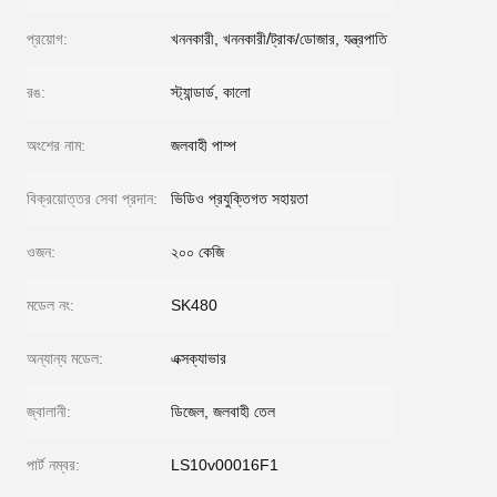
প্রয়োগ:
খননকারী, খননকারী/ট্রাক/ডোজার, যন্ত্রপাতি
রঙ:
স্ট্যান্ডার্ড, কালো
অংশের নাম:
জলবাহী পাম্প
বিক্রয়োত্তর সেবা প্রদান:
ভিডিও প্রযুক্তিগত সহায়তা
ওজন:
২০০ কেজি
মডেল নং:
SK480
অন্যান্য মডেল:
এক্সক্যাভার
জ্বালানী:
ডিজেল, জলবাহী তেল
পার্ট নম্বর:
LS10v00016F1