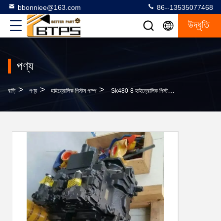
bbonniee@163.com
86--13535077468
উদ্ধৃতি
পণ্য
>
>
>
বাড়ি
পণ্য
হাইড্রোলিক পিস্টন পাম্প
Sk480-8 হাইড্রোলিক পিস্টন পাম্প LS10V00016F4 LS10V00016F3 LS10V00016F2 LS10V00016F1 K5V200DPH