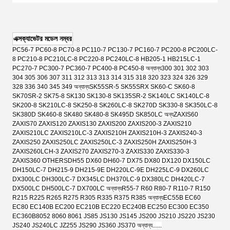
এক্সক্যাভেটর মডেল নম্বর
PC56-7 PC60-8 PC70-8 PC110-7 PC130-7 PC160-7 PC200-8 PC200LC-
8 PC210-8 PC210LC-8 PC220-8 PC240LC-8 HB205-1 HB215LC-1
PC270-7 PC300-7 PC360-7 PC400-8 PC450-8 অন্যান্য
300 301 302 303
304 305 306 307 311 312 313 313 314 315 318 320 323 324 326 329
328 336 340 345 349 অন্যান্য
SK55SR-5 SK55SRX SK60-C SK60-8
SK70SR-2 SK75-8 SK130 SK130-8 SK135SR-2 SK140LC SK140LC-8
SK200-8 SK210LC-8 SK250-8 SK260LC-8 SK270D SK330-8 SK350LC-8
SK380D SK460-8 SK480 SK480-8 SK495D SK850LC অন্য
ZAXIS60
ZAXIS70 ZAXIS120 ZAXIS130 ZAXIS200 ZAXIS200-3 ZAXIS210
ZAXIS210LC ZAXIS210LC-3 ZAXIS210H ZAXIS210H-3 ZAXIS240-3
ZAXIS250 ZAXIS250LC ZAXIS250LC-3 ZAXIS250H ZAXIS250H-3
ZAXIS260LCH-3 ZAXIS270 ZAXIS270-3 ZAXIS330 ZAXIS330-3
ZAXIS360 OTHERS
DH55 DX60 DH60-7 DX75 DX80 DX120 DX150LC
DH150LC-7 DH215-9 DH215-9E DH220LC-9E DH225LC-9 DX260LC
DX300LC DH300LC-7 DX345LC DH370LC-9 DX380LC DH420LC-7
DX500LC DH500LC-7 DX700LC অন্যান্য
R55-7 R60 R80-7 R110-7 R150
R215 R225 R265 R275 R305 R335 R375 R385 অন্যান্য
EC55B EC60
EC80 EC140B EC200 EC210B EC220 EC240B EC250 EC300 EC350
EC360B
8052 8060 8061 JS85 JS130 JS145 JS200 JS210 JS220 JS230
JS240 JS240LC JZ255 JS290 JS360 JS370 অন্যান্য......