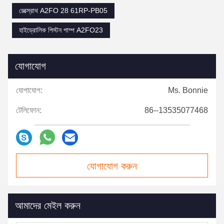
রেক্স্রোথ A2FO 28 61RP-PB05
হাইড্রোলিক পিস্টন পাম্প A2FO23
যোগাযোগ
যোগাযোগ:
Ms. Bonnie
টেলিফোন:
86--13535077468
যোগাযোগ করুন
আমাদের মেইল ​​করুন