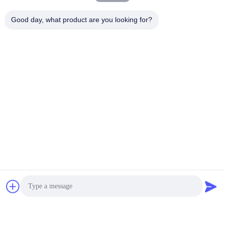
Good day, what product are you looking for?
ভিডিও
330C E330C E330C
Excavator DX420 DX500
Excavator Pump Device
E330C A8VO200 Cat
10R-1551 1932703 193-
Excavators এর জন্য
2703 2160038 2160039
হাইড্রোলিক পাম্প E330C প্রধান
সেরা দাম পান
সেরা দাম পান
এর জন্য হাইড্রোলিক প্রধান পাম্প
পাম্প
BETTER PARTS MACHINERY CO., LTD.