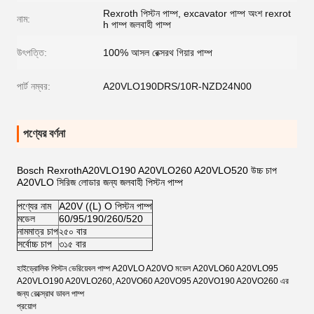
Rexroth পিস্টন পাম্প, excavator পাম্প অংশ rexrot
নাম:
h পাম্প জলবাহী পাম্প
উৎপত্তি:
100% আসল রেক্সরথ গিয়ার পাম্প
পার্ট নম্বর:
A20VLO190DRS/10R-NZD24N00
পণ্যের বর্ণনা
Bosch RexrothA20VLO190 A20VLO260 A20VLO520 উচ্চ চাপ
A20VLO সিরিজ লোডার জন্য জলবাহী পিস্টন পাম্প
পণ্যের নাম
A20V ((L) O পিস্টন পাম্প
মডেল
60/95/190/260/520
নামমাত্র চাপ
২৫০ বার
সর্বোচ্চ চাপ
৩১৫ বার
হাইড্রোলিক পিস্টন ভেরিয়েবল পাম্প A20VLO A20VO মডেল A20VLO60 A20VLO95
A20VLO190 A20VLO260, A20VO60 A20VO95 A20VO190 A20VO260 এর
জন্য রেক্স্রোথ ডাবল পাম্প
প্রয়োগ