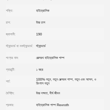
শক্তি:
হাইড্রোলিক
চাপ:
উচ্চ চাপ
জ্বালানী:
190
স্ট্যান্ডার্ড বা ননস্ট্যান্ডার্ড:
স্ট্যান্ডার্ড
পণ্যের নাম:
রেক্সরথ হাইড্রোলিক পাম্প
গ্যারান্টি:
১ বছর
100% নতুন, নতুন রেক্সরথ পাম্প, নতুন এবং আসল, ও
শর্ত:
রিংগাল নতুন
বৈশিষ্ট্য:
উচ্চ দক্ষতা, দীর্ঘ জীবন
প্রকার:
হাইড্রোলিক পাম্প Rexroth