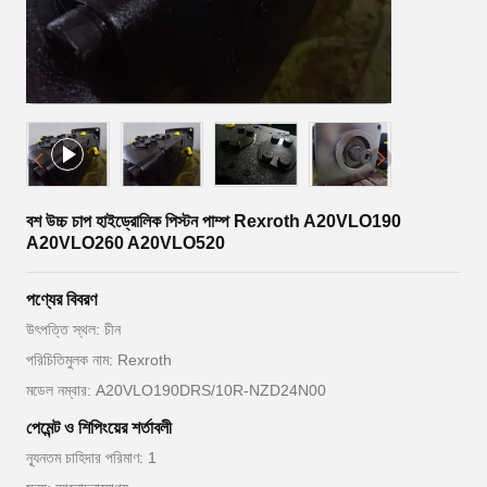
বশ উচ্চ চাপ হাইড্রোলিক পিস্টন পাম্প Rexroth A20VLO190
A20VLO260 A20VLO520
পণ্যের বিবরণ
উৎপত্তি স্থল: চীন
পরিচিতিমুলক নাম: Rexroth
মডেল নম্বার: A20VLO190DRS/10R-NZD24N00
পেমেন্ট ও শিপিংয়ের শর্তাবলী
ন্যূনতম চাহিদার পরিমাণ: 1