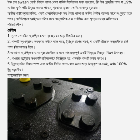
উচ্চ চাপ swash প্লেট পিস্টন পাম্প খোলা সার্কিট সিস্টেমের জন্য প্রয়োগ, বিল্ট ইন কেন্দ্রীয় পাম্প যা 19%
সর্বোচ্চ ঘূর্ণন গতি উন্নত করতে পারেন, প্রধানত ভ্রমণ মেশিনের জন্য ব্যবহার।
অক্ষীয় শ্যাফ্ট দ্বারা চালিত, একই স্পেসিফিকেশন সহ গিয়ার পাম্প বা অক্ষীয় পিস্টন পাম্পের সাথে সংযুক্ত হতে
পারে। আউটফ্লো ড্রাইভের গতির সাথে আনুপাতিক এবং সর্বাধিক এবং শূন্যের মধ্যে অসীমভাবে
পরিবর্তনশীল।
বৈশিষ্ট্য
1. মূলত মোবাইল অ্যাপ্লিকেশনে ব্যবহারের জন্য ডিজাইন করা।
2. পাম্পটি স্ব-প্রিমিং অবস্থার অধীনে কাজ করে, ট্যাঙ্ক চাপের সাথে, বা একটি ঐচ্ছিক অন্তর্নির্মিত চার্জ
পাম্প (ইম্পেলার) দিয়ে।
3যেকোনো অ্যাপ্লিকেশনের প্রয়োজনীয়তার সাথে সামঞ্জস্যপূর্ণ একটি বিস্তৃত নিয়ন্ত্রণ বিকল্প উপলব্ধ।
4. পাওয়ার কন্ট্রোল অপশনটি বাহ্যিকভাবে নিয়ন্ত্রিত হয়, এমনকি পাম্পটি চলার সময়ও।
5. ট্রান্সড্রাইভ গিয়ার পাম্প এবং অক্ষীয় পিস্টন পাম্প যোগ করার জন্য উপযুক্ত যা একই, অর্থাৎ 100%
ট্রান্সড্রাইভ।
হাইড্রোলিক তরল