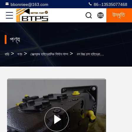
bbonniee@163.com
86--13535077468
উদ্ধৃতি
পণ্য
>
>
>
বাড়ি
পণ্য
রেক্স্রোথ হাইড্রোলিক পিস্টন পাম্প
বশ উচ্চ চাপ হাইড্রোলিক পিস্টন পাম্প Rexroth A20VLO190 A20VLO260 A20VLO520