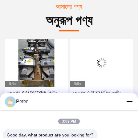
আমাদের পণ্য
অনুরূপ পণ্য
ভিডিও
ভিডিও
রেক্স্রোথ A4VSO355 পিস্টন
রেক্স্রোথ A4FO সিরিজ অক্ষীয়
পাম্প ঘূর্ণন গ্রুপ A4VSO সিরিজ
পিস্টন ফিক্সড পাম্প
Peter
A4VSO সিরিজ হাইড্রোলিক পাম্প
A4FO125_30L-
খুচরা অংশ
PZB25U33 হাইড্রোলিক পিস্টন
সেরা দাম পান
সেরা দাম পান
3:09 PM
পাম্প, A4FO125_30R-
PPB25N00 হাইড্রোলিক পাম্প
Good day, what product are you looking for?
খুচরা যন্ত্রাংশ A4FO22