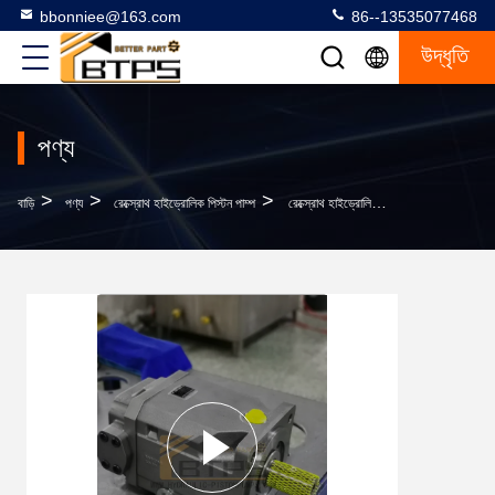
bbonniee@163.com
86--13535077468
উদ্ধৃতি
পণ্য
>
>
>
বাড়ি
পণ্য
রেক্স্রোথ হাইড্রোলিক পিস্টন পাম্প
রেক্স্রোথ হাইড্রোলিক অক্ষীয় পিস্টন ভেরিয়েবল পাম্প A4FO250/31R-PPB25N00 পিস্টন পাম্প মোটর A4FO22 A4FO28 A4FO40