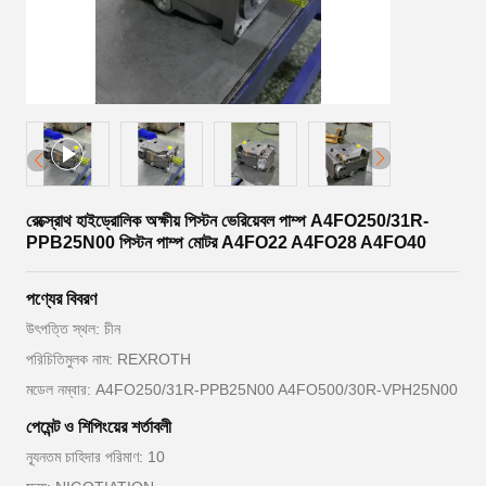
রেক্স্রোথ হাইড্রোলিক অক্ষীয় পিস্টন ভেরিয়েবল পাম্প A4FO250/31R-
PPB25N00 পিস্টন পাম্প মোটর A4FO22 A4FO28 A4FO40
পণ্যের বিবরণ
উৎপত্তি স্থল: চীন
পরিচিতিমুলক নাম: REXROTH
মডেল নম্বার: A4FO250/31R-PPB25N00 A4FO500/30R-VPH25N00
পেমেন্ট ও শিপিংয়ের শর্তাবলী
ন্যূনতম চাহিদার পরিমাণ: 10