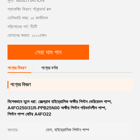
মূল্য: NIGOTIATION
প্যাকেজিং বিবরণ: স্ট্যান্ডার্ড বক্স
ডেলিভারি সময়: ১৫ কার্যদিবস
পরিশোধের শর্ত: টি/টি
যোগানের ক্ষমতা: ১০০০/মাস
সেরা দাম পান
পণ্যের বিবরণ
পণ্যের বর্ণনা
পণ্যের বিবরণ
বিশেষভাবে তুলে ধরা:
রেক্স্রোথ হাইড্রোলিক অক্ষীয় পিস্টন ভেরিয়েবল পাম্প
,
A4FO250/31R-PPB25N00 অক্ষীয় পিস্টন পরিবর্তনশীল পাম্প
,
পিস্টন পাম্প মোটর A4FO22
ব্যবহার:
তেল, হাইড্রোলিক পিস্টন পাম্প