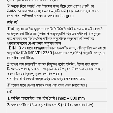
7"উপরের দিকে শ্যাফ্ট" এবং "অক্ষের স্তর, নীচে তেল শোষণ পোর্ট" এর
ইনস্টলেশন অবস্থান ব্যবহার করার অনুমতি নেই (বন্ধ করার সময়,পাম্প শেল
তেল শোষণ পাইপলাইন মাধ্যমে তেল discharges).
টার্নিং টর্চ
1"এই নমুনায় তালিকাভুক্ত সমস্ত টার্নিং টর্চগুলি সর্বাধিক মান এবং এই মানগুলি
অতিক্রম করা উচিত নয় (গোলাপে অভ্যন্তরীণ থ্রেডের সর্বাধিক) ।অনুগ্রহ
করে ব্যবহার করা ফিটিংগুলির সর্বাধিক অনুমোদিত বদ্ধকরণ টর্ক সম্পর্কিত
প্রস্তুতকারকের দেওয়া তথ্য অনুসরণ করুন.
· DIN 13 এর সাথে সামঞ্জস্যপূর্ণ বন্ধন স্ক্রুগুলির জন্য, এটি সুপারিশ করা হয় যে
অনুমোদিত টার্নিং টর্কটি VDI 2230 (২০০৩ সালে প্রবর্তিত) অনুযায়ী সমস্ত s
তে পরীক্ষা করা উচিত;
2পম্পের কাজ চলাকালীন বা তার কিছুক্ষণ পরেই হাউজিং, বিশেষ করে কয়েল
বিশেষভাবে গরম হতে পারে। অনুগ্রহ করে উপযুক্ত নিরাপত্তা ব্যবস্থা গ্রহণ
করুন (উদাহরণস্বরূপ, সুরক্ষা পোশাক পরা) ।
- পণ্যের সাথে দেওয়া সমস্ত তথ্য এবং তথ্য মেনে চলতে হবে;
3"পণ্যের সাথে দেওয়া সমস্ত তথ্য এবং তথ্য মেনে চলতে হবে।
নোট
1, সর্বাধিক অনুমোদিত পাইপেটের দৈর্ঘ্য Hmax = 800 mm;
2তেলের নলটির সর্বনিম্ন অনুমোদিত চাপ S (সর্বাধিক তেল শোষণ চাপ) ।