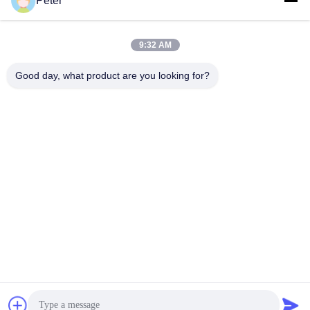
Peter
আমাদের পণ্য
অনুরূপ পণ্য
9:32 AM
Good day, what product are you looking for?
ভিডিও
ভিডিও
রেক্স্রোথ A4FO সিরিজ অক্ষীয়
রেক্সরথ
পিস্টন ফিক্সড পাম্প
A11VLO130LR2D_10L-
A4FO125_30L-
NZD12KXX-S হাইড্রোলিক
PZB25U33 হাইড্রোলিক পিস্টন
পাম্প অত্যন্ত নির্ভরযোগ্য অ্যাক্সিয়াল
সেরা দাম পান
সেরা দাম পান
পাম্প, A4FO125_30R-
পিস্টন ভেরিয়েবল ডিসপ্লেসমেন্ট পাম্প
PPB25N00 হাইড্রোলিক পাম্প
R902037088
খুচরা যন্ত্রাংশ A4FO22