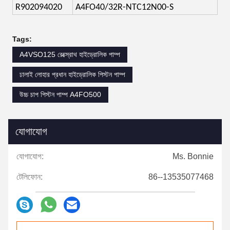
R902094020
A4FO40/32R-NTC12N00-S
Tags:
A4VSO125 রেক্স্রোথ হাইড্রোলিক পাম্প
ঢালাই লোহার প্রধান হাইড্রোলিক পিস্টন পাম্প
উচ্চ চাপ পিস্টন পাম্প A4FO500
যোগাযোগ
যোগাযোগ:
Ms. Bonnie
টেলিফোন:
86--13535077468