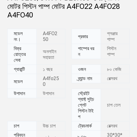
মোটর পিস্টন পাম্প মোটর A4FO22 A4FO28
A4FO40
মডেল
A4FO2
প্লঞ্জার
প্রকার
নং।
50
পাম্প
বিক্র
পাম্পের ধর
পিস্টন
অনলাইন
য়োত্তর
ন
পাম্প
সহায়তা
সেবা
গ্যারান্টি
১ বছর
ওজন
৮০ কেজি
A4fo25
ব্র্যান্ড নাম
রেক্সরথ
মডেল
0
উপাদান
উপাদান
স্ট্রেইট
শ্যাফ্ট সুইচ
প্লেট
চাপ তেল
পিস্টন টাই
প
চাপ
উচ্চ চাপ
ট্রেডমার্ক
রেক্সরথ
পরিবহন
30*30*