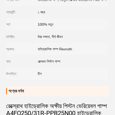
গ্যারান্টি:
১ বছর
শর্ত:
100% নতুন
বৈশিষ্ট্য:
উচ্চ দক্ষতা, দীর্ঘ জীবন
প্রকার:
হাইড্রোলিক পাম্প Rexroth
নাম:
রেক্সরথ পিস্টন পাম্প
উৎপত্তি:
চীন
পণ্যের বর্ণনা
রেক্স্রোথ হাইড্রোলিক অক্ষীয় পিস্টন ভেরিয়েবল পাম্প
A4FO250/31R-PPB25N00 হাইড্রোলিক