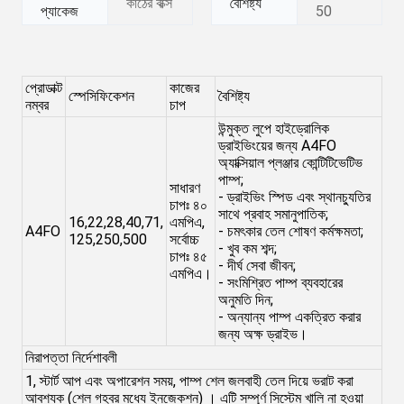
কাঠের বাক্স
বৈশিষ্ট্য
প্যাকেজ
50
প্রোডাক্ট
কাজের
স্পেসিফিকেশন
বৈশিষ্ট্য
নম্বর
চাপ
উন্মুক্ত লুপে হাইড্রোলিক
ড্রাইভিংয়ের জন্য A4FO
অ্যাক্সিয়াল প্লঞ্জার কোন্টিটিভেটিভ
পাম্প;
সাধারণ
- ড্রাইভিং স্পিড এবং স্থানচ্যুতির
চাপঃ ৪০
সাথে প্রবাহ সমানুপাতিক;
16,22,28,40,71,
এমপিএ,
A4FO
- চমৎকার তেল শোষণ কর্মক্ষমতা;
125,250,500
সর্বোচ্চ
- খুব কম শব্দ;
চাপঃ ৪৫
- দীর্ঘ সেবা জীবন;
এমপিএ।
- সংমিশ্রিত পাম্প ব্যবহারের
অনুমতি দিন;
- অন্যান্য পাম্প একত্রিত করার
জন্য অক্ষ ড্রাইভ।
নিরাপত্তা নির্দেশাবলী
1, স্টার্ট আপ এবং অপারেশন সময়, পাম্প শেল জলবাহী তেল দিয়ে ভরাট করা
আবশ্যক (শেল গহ্বর মধ্যে ইনজেকশন) । এটি সম্পূর্ণ সিস্টেম খালি না হওয়া