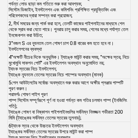
পর্যন্ত লোড ছাড়া কম গতিতে শুরু করা আবশ্যক;
সিস্টেম ডিজাইন, ইনস্টলেশন এবং কমিশনিং প্রশিক্ষিত প্রযুক্তিবিদ এবং
পরিবেশকদের দ্বারা সম্পন্ন করা প্রয়োজন;
2, দীর্ঘ সময়ের জন্য পার্ক করা হলে, তেলটি কাজের পাইপলাইনের মাধ্যমে শেল
থেকে স্রাব করা যেতে পারে। পুনরায় চালু করার সময়, শেলের মধ্যে পর্যাপ্ত তেল
ইনজেকশন করা উচিত;
3"নজল S এর ন্যূনতম তেল শোষণ চাপ 0.8 বারের কম হতে হবে না।
ইনস্টলেশনের ব্যবস্থা
4"অক্ষটি নীচের দিকে অনুভূমিক। ট্যাঙ্কে মাউন্ট করার সময়, "অক্ষের স্তর, নিচে
মুখোমুখি সাকশন পোর্ট" এর ইনস্টলেশন অবস্থান অনুমোদিত নয়;
ট্যাংক স্তরের নিচে ইনস্টলেশন;
ট্যাঙ্কে ন্যূনতম তেলের স্তরের নিচে পাম্পের অবস্থান (মানক)
5শেল আউটলেটের সর্বোচ্চ অবস্থানে শুরু করার আগে অক্ষীয় প্লঞ্জার পাম্পটি
পূরণ করুন।
পরামর্শঃ শোষণ পাইপ পূরণ
পাম্প সিস্টেম সম্পূর্ণরূপে পূর্ণ না হওয়া পর্যন্ত কম গতির চলমান পাম্প (ইনজিলিং
গতি);
ট্যাঙ্কে শোষণ বা নিষ্কাশন পাইপলাইনগুলির সর্বনিম্ন নিমজ্জন গভীরতা 200
মিমি (ট্যাঙ্কের সর্বনিম্ন তেলের স্তরের তুলনায়);
6ট্যাংক স্তর থেকে উচ্চতর ইনস্টলেশন অবস্থান
ট্যাঙ্কের সর্বনিম্ন তেলের স্তরের উপরে মাউন্ট করা পাম্প
ট্যাংক স্তরের নিচে ইনস্টলেশন অবস্থান