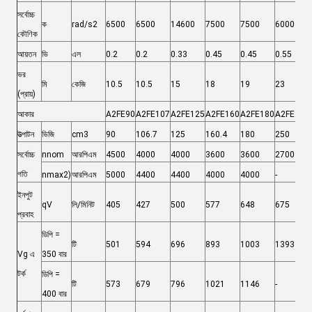
সর্বোচ্চ
ক
rad/s2
6500
6500
14600
7500
7500
6000
কৌণিক
আয়তন
ভি
এল
0.2
0.2
0.33
0.45
0.45
0.55
ভর
মি
কেজি
10.5
10.5
15
18
19
23
(প্রায়)
আকার
A2FE90
A2FE107
A2FE125
A2FE160
A2FE180
A2FE250
উত্পাটন
ভিজি
cm3
90
106.7
125
160.4
180
250
সর্বোচ্চ
nnom
আরপিএম
4500
4000
4000
3600
3600
2700
গতি
nmax2)
আরপিএম
5000
4400
4400
4000
4000
-
-
ইনপুট
qV
লি/মিনিট
405
427
500
577
648
675
প্রবাহ
ডিপি =
টি
501
594
696
893
1003
1393
Vg এ
350 বার
টর্ক
ডিপি =
টি
573
679
796
1021
1146
-
-
400 বার