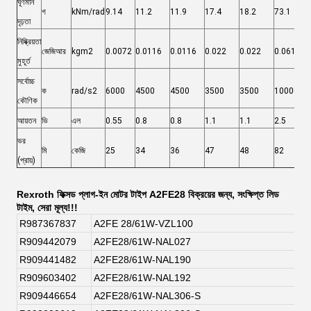
ঘূর্ণমান
গ
kNm/rad
9.14
11.2
11.9
17.4
18.2
73.1
দৃঢ়তা
নিষ্ক্রিয়তা
জেজিআর
kgm2
0.0072
0.0116
0.0116
0.022
0.022
0.061
মুহূর্ত
সর্বোচ্চ
ক
rad/s2
6000
4500
4500
3500
3500
10000
কৌণিক
আয়তন
ভি
এল
0.55
0.8
0.8
1.1
1.1
2.5
ভর
মি
কেজি
25
34
36
47
48
82
(প্রায়)
Rexroth ফিক্সড প্লাগ-ইন মোটর টাইপ A2FE28 বিক্রয়ের জন্য, সংক্ষিপ্ত লিড
টাইম, সেরা মূল্য!!!
R987367837
A2FE 28/61W-VZL100
R909442079
A2FE28/61W-NAL027
R909441482
A2FE28/61W-NAL190
R909603402
A2FE28/61W-NAL192
R909446654
A2FE28/61W-NAL306-S