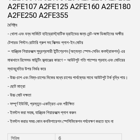
A2FE107 A2FE125 A2FE160 A2FE180
A2FE250 A2FE355
বৈশিষ্ট্য
- খোলা এবং বন্ধ সার্কিটে হাইড্রোস্ট্যাটিক ড্রাইভের জন্য বেন্ট-অক্ষ ডিজাইনের অক্ষীয়
টেপারড পিস্টন রোটারি গ্রুপ সহ ফিক্সড প্লাগ-ইন মোটর
– যান্ত্রিক গিয়ারবক্সে সুদূরপ্রসারী ইন্টিগ্রেশন (অত্যন্ত স্পেস-সেভিং কনস্ট্রাকশন) এর
মাঝখানে রিসেসড মাউন্টিং ফ্ল্যাঞ্জের কারণে – আউটপুট গতি পাম্পের প্রবাহ এবং মোটরের
স্থানচ্যুতির উপর নির্ভর করে
- উচ্চ-চাপ এবং নিম্ন-চাপের দিকের মধ্যে চাপের পার্থক্যের সাথে আউটপুট টর্ক বৃদ্ধি পায়।
- ছোট মাত্রা
- উচ্চ মোট দক্ষতা
- সম্পূর্ণ ইউনিট, প্রস্তুত-একত্রিত এবং পরীক্ষিত
- ইনস্টল করা সহজ, যান্ত্রিক গিয়ারবক্সে প্লাগ করুন
- ইনস্টল করার সময় কোন কনফিগারেশন স্পেসিফিকেশন পর্যবেক্ষণ করতে হবে না
সিরিজ
6