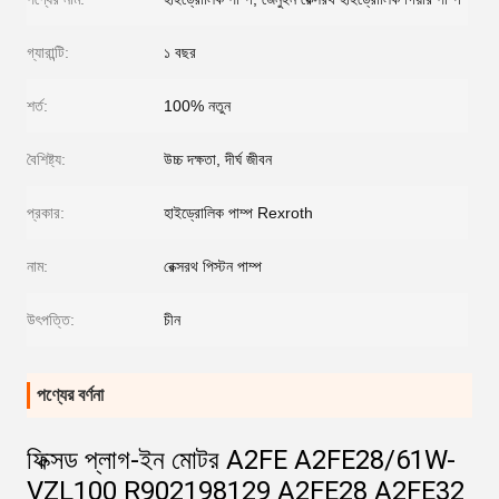
গ্যারান্টি:
১ বছর
শর্ত:
100% নতুন
বৈশিষ্ট্য:
উচ্চ দক্ষতা, দীর্ঘ জীবন
প্রকার:
হাইড্রোলিক পাম্প Rexroth
নাম:
রেক্সরথ পিস্টন পাম্প
উৎপত্তি:
চীন
পণ্যের বর্ণনা
ফিক্সড প্লাগ-ইন মোটর A2FE A2FE28/61W-
VZL100 R902198129 A2FE28 A2FE32