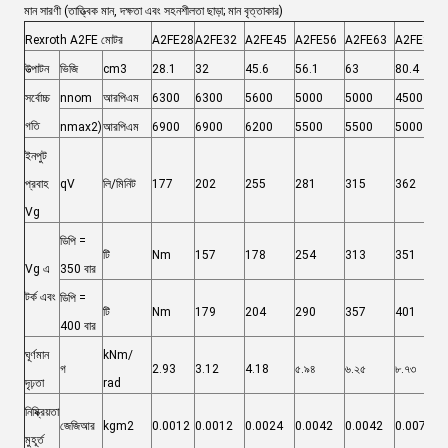
মান সারণী (তাত্ত্বিক মান, দক্ষতা এবং সহনশীলতা ছাড়া; মান বৃত্তাকার)
Rexroth A2FE মোটর
A2FE28
A2FE32
A2FE45
A2FE56
A2FE63
A2FE80
উত্পাটন
ভিজি
cm3
28.1
32
45.6
56.1
63
80.4
সর্বোচ্চ
nnom
আরপিএম
6300
6300
5600
5000
5000
4500
গতি
nmax2)
আরপিএম
6900
6900
6200
5500
5500
5000
ইনপুট
প্রবাহ
qV
লি/মিনিট
177
202
255
281
315
362
Vg
ডিপি =
টি
Nm
157
178
254
313
351
Vg এ
350 বার
টর্ক এবং
ডিপি =
টি
Nm
179
204
290
357
401
400 বার
ঘূর্ণমান
kNm/
গ
2.93
3.12
4.18
৫.৯৪
৬.২৫
৮.৭৩
দৃঢ়তা
rad
নিষ্ক্রিয়তা
জেজিআর
kgm2
0.0012
0.0012
0.0024
0.0042
0.0042
0.0072
মুহূর্ত