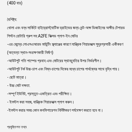
(400 বার)
বৈশিষ্ট্য:
খোলা এবং বন্ধ সার্কিটে হাইড্রোস্ট্যাটিক ড্রাইভের জন্য বেন্ট-অক্ষ ডিজাইনের অক্ষীয় টেপারড
পিস্টন রোটারি গ্রুপ সহ A2FE ফিক্সড প্লাগ-ইন মোটর
-এর কেন্দ্রে লোএসএআরড মাউন্টিং ফ্ল্যাঞ্জের কারণে যান্ত্রিক গিয়ারবক্সে সুদূরপ্রসারী একীকরণ
(অত্যন্ত স্থান-সংরক্ষণকারী নির্মাণ)
-আউটপুট গতি পাম্পের প্রবাহ এবং মোটরের স্থানচ্যুতির উপর নির্ভরশীল।
-আউটপুট টর্ক উচ্চ-চাপ এবং নিম্ন-চাপের দিকের মধ্যে চাপের পার্থক্যের সাথে বৃদ্ধি পায়।
- ছোট মাত্রা।
- উচ্চ মোট দক্ষতা.
-সম্পূর্ণ ইউনিট, প্রস্তুত-একত্রিত এবং পরীক্ষিত।
- ইনস্টল করা সহজ, যান্ত্রিক গিয়ারবক্সে প্লাগ করুন।
-ইনস্টল করার সময় কোন কনফিগারেশন নির্দিষ্টকরণ পর্যবেক্ষণ করতে হবে না।
প্রযুক্তিগত তথ্য