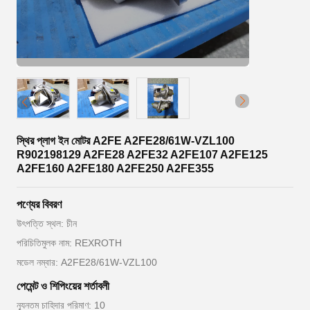
স্থির প্লাগ ইন মোটর A2FE A2FE28/61W-VZL100
R902198129 A2FE28 A2FE32 A2FE107 A2FE125
A2FE160 A2FE180 A2FE250 A2FE355
পণ্যের বিবরণ
উৎপত্তি স্থল: চীন
পরিচিতিমুলক নাম: REXROTH
মডেল নম্বার: A2FE28/61W-VZL100
পেমেন্ট ও শিপিংয়ের শর্তাবলী
ন্যূনতম চাহিদার পরিমাণ: 10