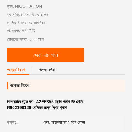
মূল্য: NIGOTIATION
প্যাকেজিং বিবরণ: স্ট্যান্ডার্ড বক্স
ডেলিভারি সময়: ১৫ কার্যদিবস
পরিশোধের শর্ত: টি/টি
যোগানের ক্ষমতা: ১০০০/মাস
সেরা দাম পান
পণ্যের বিবরণ
পণ্যের বর্ণনা
পণ্যের বিবরণ
বিশেষভাবে তুলে ধরা:
A2FE355 স্থির প্লাগ ইন মোটর
,
R902198129 মোটরের মধ্যে স্থির প্লাগ
ব্যবহার:
তেল, হাইড্রোলিক পিস্টন মোটর