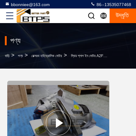
bbonniee@163.com
86--13535077468
উদ্ধৃতি
পণ্য
>
>
>
বাড়ি
পণ্য
রেক্সরথ হাইড্রোলিক মোটর
স্থির প্লাগ ইন মোটর A2FE A2FE28/61W-VZL100 R902198129 A2FE28 A2FE32 A2FE107 A2FE125 A2FE160 A2FE180 A2FE250 A2FE355