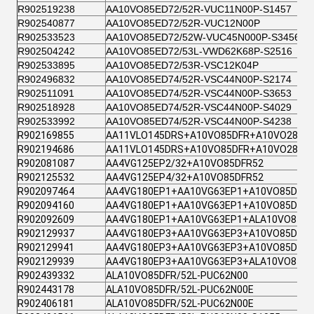
R902519238
AA10VO85ED72/52R-VUC11N00P-S1457
R902540877
AA10VO85ED72/52R-VUC12N00P
R902533523
AA10VO85ED72/52W-VUC45N000P-S3456
R902504242
AA10VO85ED72/53L-VWD62K68P-S2516
R902533895
AA10VO85ED72/53R-VSC12K04P
R902496832
AA10VO85ED74/52R-VSC44N00P-S2174
R902511091
AA10VO85ED74/52R-VSC44N00P-S3653
R902518928
AA10VO85ED74/52R-VSC44N00P-S4029
R902533992
AA10VO85ED74/52R-VSC44N00P-S4238
R902169855
AA11VLO145DRS+A10VO85DFR+A10VO28DF
R902194686
AA11VLO145DRS+A10VO85DFR+A10VO28DR
R902081087
AA4VG125EP2/32+A10VO85DFR52
R902125532
AA4VG125EP4/32+A10VO85DFR52
R902097464
AA4VG180EP1+AA10VG63EP1+A10VO85DFR-
R902094160
AA4VG180EP1+AA10VG63EP1+A10VO85DFR-
R902092609
AA4VG180EP1+AA10VG63EP1+ALA10VO85DF
R902129937
AA4VG180EP3+AA10VG63EP3+A10VO85DFR-
R902129941
AA4VG180EP3+AA10VG63EP3+A10VO85DFR-
R902129939
AA4VG180EP3+AA10VG63EP3+ALA10VO85DF
R902439332
ALA10VO85DFR/52L-PUC62N00
R902443178
ALA10VO85DFR/52L-PUC62N00E
R902406181
ALA10VO85DFR/52L-PUC62N00E