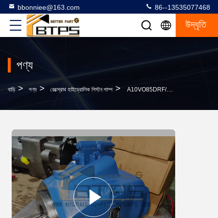
bbonniee@163.com
86--13535077468
উদ্ধৃতি
পণ্য
>
>
>
বাড়ি
পণ্য
রেক্স্রোথ হাইড্রোলিক পিস্টন পাম্প
A10VO85DRF/53R-VUC11N00 রেক্সরথ হাইড্রোলিক পিস্টন পাম্প A10VO28 A10VO45 A10VO63 A10VO85