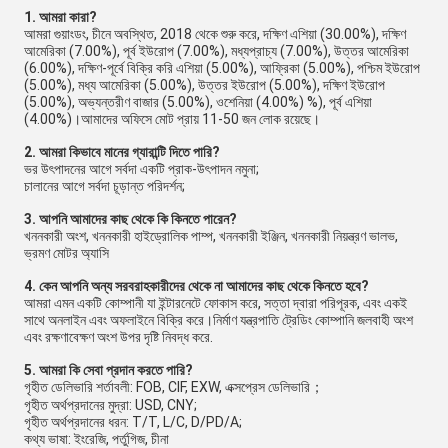
1. আমরা কারা?
আমরা গুয়াংডং, চীনে অবস্থিত, 2018 থেকে শুরু করে, দক্ষিণ এশিয়া (30.00%), দক্ষিণ
আমেরিকা (7.00%), পূর্ব ইউরোপ (7.00%), মধ্যপ্রাচ্য (7.00%), উত্তর আমেরিকা
(6.00%), দক্ষিণ-পূর্বে বিক্রি করি এশিয়া (5.00%), আফ্রিকা (5.00%), পশ্চিম ইউরোপ
(5.00%), মধ্য আমেরিকা (5.00%), উত্তর ইউরোপ (5.00%), দক্ষিণ ইউরোপ
(5.00%), অভ্যন্তরীণ বাজার (5.00%), ওশেনিয়া (4.00%) %), পূর্ব এশিয়া
(4.00%)।আমাদের অফিসে মোট প্রায় 11-50 জন লোক রয়েছে।
2. আমরা কিভাবে মানের গ্যারান্টি দিতে পারি?
ভর উৎপাদনের আগে সর্বদা একটি প্রাক-উৎপাদন নমুনা;
চালানের আগে সর্বদা চূড়ান্ত পরিদর্শন;
3. আপনি আমাদের কাছ থেকে কি কিনতে পারেন?
খননকারী অংশ, খননকারী হাইড্রোলিক পাম্প, খননকারী ইঞ্জিন, খননকারী নিয়ন্ত্রণ ভালভ,
ভ্রমণ মোটর অ্যাসি
4. কেন আপনি অন্য সরবরাহকারীদের থেকে না আমাদের কাছ থেকে কিনতে হবে?
আমরা এমন একটি কোম্পানী যা ইন্টারনেটে ফোকাস করে, সত্তা দ্বারা পরিপূরক, এবং একই
সাথে অনলাইন এবং অফলাইনে বিক্রি করে।নির্মাণ যন্ত্রপাতি ট্রেডিং কোম্পানি জলবাহী অংশ
এবং রক্ষণাবেক্ষণ অংশ উপর দৃষ্টি নিবদ্ধ করে.
5. আমরা কি সেবা প্রদান করতে পারি?
গৃহীত ডেলিভারি শর্তাবলী: FOB, CIF, EXW, এক্সপ্রেস ডেলিভারি；
গৃহীত অর্থপ্রদানের মুদ্রা: USD, CNY;
গৃহীত অর্থপ্রদানের ধরন: T/T, L/C, D/PD/A;
কথ্য ভাষা: ইংরেজি, পর্তুগিজ, চীনা