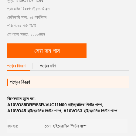
মূল্য: NIGOTIATION
প্যাকেজিং বিবরণ: স্ট্যান্ডার্ড বক্স
ডেলিভারি সময়: ১৫ কার্যদিবস
পরিশোধের শর্ত: টি/টি
যোগানের ক্ষমতা: ১০০০/মাস
সেরা দাম পান
পণ্যের বিবরণ
পণ্যের বর্ণনা
পণ্যের বিবরণ
বিশেষভাবে তুলে ধরা:
A10VO85DRF/53R-VUC11N00 হাইড্রোলিক পিস্টন পাম্প
,
A10VO45 হাইড্রোলিক পিস্টন পাম্প
,
A10VO63 হাইড্রোলিক পিস্টন পাম্প
ব্যবহার:
তেল, হাইড্রোলিক পিস্টন পাম্প