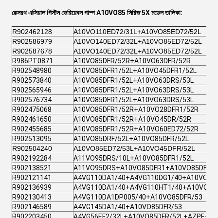
রেক্সরথ এক্সিয়াল পিস্টন ভেরিয়েবল পাম্প A10VO85 সিরিজ 5X মডেল তালিকা:
R902462128
A10VO110ED72/31L+A10VO85ED72/52L
R902586979
A10VO140ED72/32L+A10VO85ED72/52L
R902587678
A10VO140ED72/32L+A10VO85ED72/52L
R986PT0871
A10VO85DFR/52R+A10VO63DFR/52R
R902548980
A10VO85DFR1/52L+A10VO45DFR1/52L
R902573840
A10VO85DFR1/52L+A10VO63DRS/53L
R902565946
A10VO85DFR1/52L+A10VO63DRS/53L
R902576734
A10VO85DFR1/52L+A10VO63DRS/53L
R902475068
A10VO85DFR1/52R+A10VO28DFR1/52R
R902461650
A10VO85DFR1/52R+A10VO45DR/52R
R902455685
A10VO85DFR1/52R+A10VO60ED72/52R
R902513095
A10VO85DRF/52L+A10VO85DFR/52L
R902504240
A10VO85ED72/53L+A10VO45DFR/52L
R902192284
A11VO95DRS/10L+A10VO85DFR1/52L
R902138521
A11VO95DRS+A10VO85DFR1+A10VO85DFR1
R902121141
A4VG110DA1/40+A4VG110DG1/40+A10VO85
R902136939
A4VG110DA1/40+A4VG110HT1/40+A10VO85
R902130413
A4VG110DA1DP005/40+A10VO85DFR/53
R902146589
A4VG145DA1/40+A10VO85DFR/53
R902203450
A4VG56EF2/32L+A10VO85DFR/52L+AZPF-11-