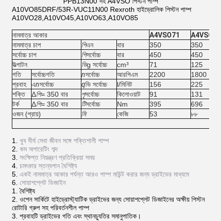
PPB13N00 সহ A4VSO পিস্টন পাম্প
A10VO85DRF/53R-VUC11N00 Rexroth হাইড্রোলিক পিস্টন পাম্প
A10VO28,A10VO45,A10VO63,A10VO85
নামমাত্র আকার
A4VSO71
A4VSO12
নামমাত্র চাপ
পি
এন
বার
350
350
সর্বোচ্চ চাপ
পি
সর্বোচ্চ
বার
450
450
উত্পাটন
ভি
g সর্বোচ্চ
cm³
71
125
গতি
সর্বোচ্চগতি
n
সর্বোচ্চ
আরপিএম
2200
1800
প্রবাহ
এ
n
সর্বোচ্চ
q
ভি সর্বোচ্চ
l/মিনিট
156
225
শক্তি
Δ
পি
= 350 বার
পৃ
সর্বোচ্চ
কিলোওয়াট
91
131
টর্ক
Δ
পি
= 350 বার
টি
সর্বোচ্চ
Nm
395
696
ওজন (প্রায়)
মি
কেজি
53
৮৮
খুব দীর্ঘ সেবা জীবন সঙ্গে শক্তিশালী পাম্প
কম অপারেটিং শব্দ
সংক্ষিপ্ত নিয়ন্ত্রণ প্রতিক্রিয়া সময়
চমৎকার স্তন্যপান বৈশিষ্ট্য
একই নামমাত্র আকার পর্যন্ত আরও পাম্প মাউন্ট করার জন্য ড্রাইভের মাধ্যমে
সোয়াশপ্লেট ডিজাইন
বৈশিষ্ট্য
ওপেন সার্কিটে হাইড্রোস্ট্যাটিক ড্রাইভের জন্য সোয়াশপ্লেট ডিজাইনের অক্ষীয় পিস্টন
রোটারি গ্রুপ সহ পরিবর্তনশীল পাম্প
প্রবাহটি ড্রাইভের গতি এবং স্থানচ্যুতির সমানুপাতিক।