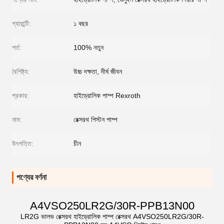
গ্যারান্টি:
১ বছর
শর্ত:
100% নতুন
বৈশিষ্ট্য:
উচ্চ দক্ষতা, দীর্ঘ জীবন
প্রকার:
হাইড্রোলিক পাম্প Rexroth
নাম:
রেক্সরথ পিস্টন পাম্প
উৎপত্তি:
চীন
পণ্যের বর্ণনা
A4VSO250LR2G/30R-PPB13N00
LR2G ভালভ রেক্সরথ হাইড্রোলিক পাম্প রেক্সরথ A4VSO250LR2G/30R-