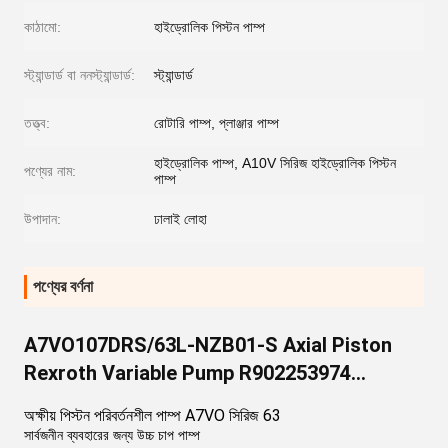
কাঠামো:
হাইড্রোলিক পিস্টন পাম্প
স্ট্যান্ডার্ড বা ননস্ট্যান্ডার্ড:
স্ট্যান্ডার্ড
তত্ত্ব:
রোটারি পাম্প, প্লাঞ্জার পাম্প
হাইড্রোলিক পাম্প, A10V সিরিজ হাইড্রোলিক পিস্টন
পণ্যের নাম:
পাম্প
উপাদান:
ঢালাই লোহা
পণ্যের বর্ণনা
A7VO107DRS/63L-NZB01-S Axial Piston
Rexroth Variable Pump R902253974
A7VO107DRS/63L-VZB01-S A7VO সিরিজ
অক্ষীয় পিস্টন পরিবর্তনশীল পাম্প A7VO সিরিজ 63
সার্বজনীন ব্যবহারের জন্য উচ্চ চাপ পাম্প