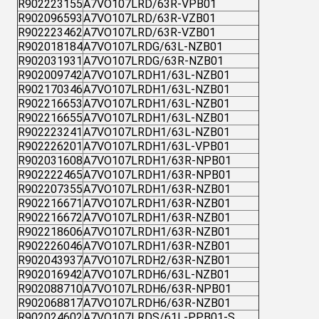
R902223155
A7VO107LRD/63R-VPB01
R902096593
A7VO107LRD/63R-VZB01
R902223462
A7VO107LRD/63R-VZB01
R902018184
A7VO107LRDG/63L-NZB01
R902031931
A7VO107LRDG/63R-NZB01
R902009742
A7VO107LRDH1/63L-NZB01
R902170346
A7VO107LRDH1/63L-NZB01
R902216653
A7VO107LRDH1/63L-NZB01
R902216655
A7VO107LRDH1/63L-NZB01
R902223241
A7VO107LRDH1/63L-NZB01
R902226201
A7VO107LRDH1/63L-VPB01
R902031608
A7VO107LRDH1/63R-NPB01
R902222465
A7VO107LRDH1/63R-NPB01
R902207355
A7VO107LRDH1/63R-NZB01
R902216671
A7VO107LRDH1/63R-NZB01
R902216672
A7VO107LRDH1/63R-NZB01
R902218606
A7VO107LRDH1/63R-NZB01
R902226046
A7VO107LRDH1/63R-NZB01
R902043937
A7VO107LRDH2/63R-NZB01
R902016942
A7VO107LRDH6/63L-NZB01
R902088710
A7VO107LRDH6/63R-NPB01
R902068817
A7VO107LRDH6/63R-NZB01
R902024602
A7VO107LRDS/61L-PPB01-S