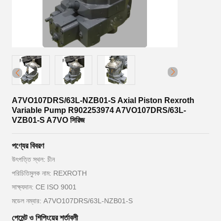
A7VO107DRS/63L-NZB01-S Axial Piston Rexroth
Variable Pump R902253974 A7VO107DRS/63L-
VZB01-S A7VO সিরিজ
পণ্যের বিবরণ
উৎপত্তি স্থল: চীন
পরিচিতিমুলক নাম: REXROTH
সাক্ষ্যদান: CE ISO 9001
মডেল নম্বার: A7VO107DRS/63L-NZB01-S
পেমেন্ট ও শিপিংয়ের শর্তাবলী