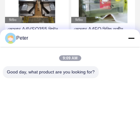
ভিডিও
ভিডিও
রেক্স্রোথ A4FO সিরিজ অক্ষীয়
রেক্সরথ
পিস্টন ফিক্সড পাম্প
A11VLO130LR2D_10L-
Peter
A4FO125_30L-
NZD12KXX-S হাইড্রোলিক
PZB25U33 হাইড্রোলিক পিস্টন
পাম্প অত্যন্ত নির্ভরযোগ্য অ্যাক্সিয়াল
সেরা দাম পান
সেরা দাম পান
9:09 AM
পাম্প, A4FO125_30R-
পিস্টন ভেরিয়েবল ডিসপ্লেসমেন্ট পাম্প
PPB25N00 হাইড্রোলিক পাম্প
R902037088
Good day, what product are you looking for?
খুচরা যন্ত্রাংশ A4FO22
A4FO28 A4FO40 A4FO71
A4FO125
BETTER PARTS MACHINERY CO., LTD.
bbonniee@163.com
86--13535077468