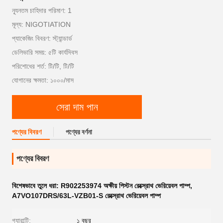
ন্যূনতম চাহিদার পরিমাণ: 1
মূল্য: NIGOTIATION
প্যাকেজিং বিবরণ: স্ট্যান্ডার্ড
ডেলিভারি সময়: ৫টি কার্যদিবস
পরিশোধের শর্ত: টি/টি, টি/টি
যোগানের ক্ষমতা: ১০০০/মাস
সেরা দাম পান
পণ্যের বিবরণ
পণ্যের বর্ণনা
পণ্যের বিবরণ
বিশেষভাবে তুলে ধরা:
R902253974 অক্ষীয় পিস্টন রেক্স্রোথ ভেরিয়েবল পাম্প
,
A7VO107DRS/63L-VZB01-S রেক্স্রোথ ভেরিয়েবল পাম্প
গ্যারান্টি:
১ বছর