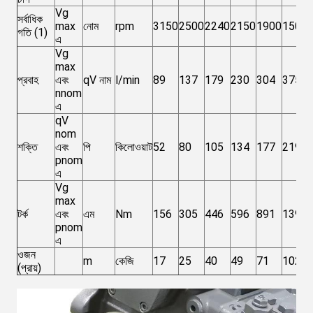
Vg
সর্বাধিক
max
নোম
rpm
3150
2500
2240
2150
1900
1500
গতি (1)
এ
Vg
max
প্রবাহ
এবং
qV নাম
l/min
89
137
179
230
304
375
nnom
এ
qV
nom
শক্তি
এবং
পি
কিলোওয়াট
52
80
105
134
177
219
pnom
এ
Vg
max
টর্ক
এবং
এম
Nm
156
305
446
596
891
1391
pnom
এ
ওজন
m
কেজি
17
25
40
49
71
102
(প্রায়)