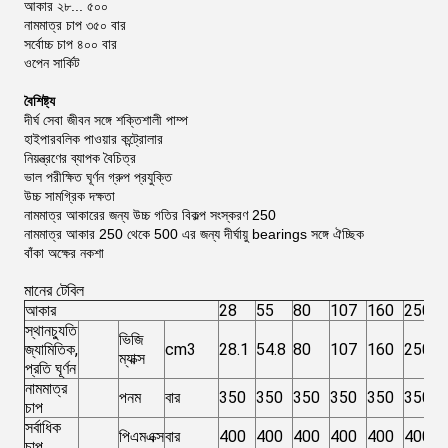
আকার ২৮... ৫০০
নামমাত্র চাপ ৩৫০ বার
সর্বোচ্চ চাপ ৪০০ বার
ওপেন সার্কিট
বৈশিষ্ট্য
দীর্ঘ সেবা জীবন সঙ্গে শক্তিশালী পাম্প
হাইপারবলিক পাওয়ার কন্ট্রোলার
নিয়ন্ত্রণের ব্যাপক বৈচিত্র
ভাল পরীক্ষিত ঘূর্ণন গ্রুপ প্রযুক্তি
উচ্চ সামগ্রিক দক্ষতা
নামমাত্র আকারের জন্য উচ্চ গতির বিকল্প সংস্করণ 250
নামমাত্র আকার 250 থেকে 500 এর জন্য দীর্ঘায়ু bearings সঙ্গে ঐচ্ছিক
বাঁকা অক্ষের নকশা
মানের টেবিল
আকার
28
55
80
107
160
250
স্থানচ্যুতি
ভিজি
জ্যামিতিক,
cm3
28.1
54.8
80
107
160
250
ম্যাক্স
প্রতি ঘূর্ণন
নামমাত্র
পনম
বার
350
350
350
350
350
350
চাপ
সর্বাধিক
পিএমএক্স
বার
400
400
400
400
400
400
চাপ