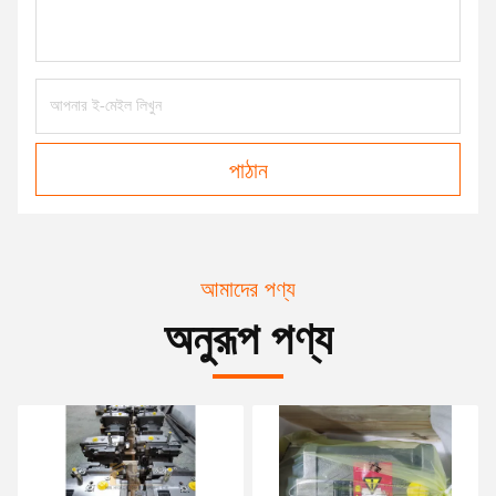
পাঠান
আমাদের পণ্য
অনুরূপ পণ্য