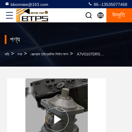
bbonniee@163.com
86--13535077468
উদ্ধৃতি
পণ্য
>
>
>
বাড়ি
পণ্য
রেক্স্রোথ হাইড্রোলিক পিস্টন পাম্প
A7VO107DRS/63L-NZB01-S Axial Piston Rexroth Variable Pump R902253974 A7VO107DRS/63L-VZB01-S A7VO সিরিজ