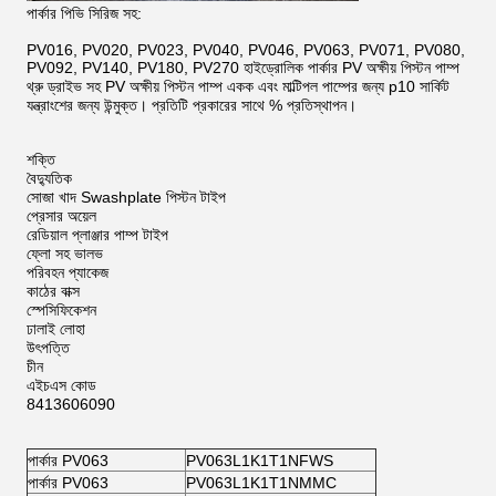
পার্কার পিভি সিরিজ সহ:
PV016, PV020, PV023, PV040, PV046, PV063, PV071, PV080,
PV092, PV140, PV180, PV270 হাইড্রোলিক পার্কার PV অক্ষীয় পিস্টন পাম্প
থ্রু ড্রাইভ সহ PV অক্ষীয় পিস্টন পাম্প একক এবং মাল্টিপল পাম্পের জন্য p10 সার্কিট
যন্ত্রাংশের জন্য উন্মুক্ত। প্রতিটি প্রকারের সাথে % প্রতিস্থাপন।
শক্তি
বৈদ্যুতিক
সোজা খাদ Swashplate পিস্টন টাইপ
প্রেসার অয়েল
রেডিয়াল প্লাঞ্জার পাম্প টাইপ
ফ্লো সহ ভালভ
পরিবহন প্যাকেজ
কাঠের বাক্স
স্পেসিফিকেশন
ঢালাই লোহা
উৎপত্তি
চীন
এইচএস কোড
8413606090
পার্কার PV063
PV063L1K1T1NFWS
পার্কার PV063
PV063L1K1T1NMMC