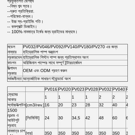
প্রযুক্তিগত বৈশিষ্ট্য
--নিম্ন শব্দ স্তর।
--দ্রুত প্রতিক্রিয়া.
--পরিষেবা-বান্ধব।
-- উচ্চ স্ব-প্রাইমিং গতি।
-- কমপ্যাক্ট ডিজাইন।
-- 100% নামমাত্র টর্কের জন্য ড্রাইভের মাধ্যমে।
মডেল
PV032/PV046/PV092/PV140/PV180/PV270 এর জন্য
নাম্বার
হাইড্রোলিক পাম্প যন্ত্রাংশ
প্রকারভেদ
হাইড্রোলিক পিস্টন পাম্প জন্য প্রতিস্থাপন অংশ
ফাংশন
অরিজিনাল পাম্পের সাথে সম্পূর্ণ ইন্টারচার্জেবল
উত্পাদন
OEM এবং ODM গ্রহণ করুন
প্রকার
সর্বজনীনতা
আন্তর্জাতিক সাধারণ স্ট্যান্ডার্ড অংশ
PV016
PV020
PV023
PV028
PV032
PV040
PV0
ফ্রেমের
1
1
1
1
2
2
2
আকার
সর্বোচ্চউত্পাটন
[cm3/rev.]
16
20
23
28
32
40
46
1500
rpm এ
[লি/মিনিট]
24
30
34,5
42
48
60
69
আউটপুট
প্রবাহ
নামমাত্র চাপ
[বার]
350
350
350
350
350
350
350