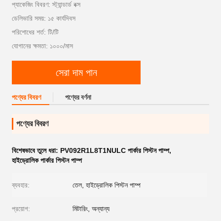
প্যাকেজিং বিবরণ: স্ট্যান্ডার্ড বক্স
ডেলিভারি সময়: ১৫ কার্যদিবস
পরিশোধের শর্ত: টি/টি
যোগানের ক্ষমতা: ১০০০/মাস
সেরা দাম পান
পণ্যের বিবরণ
পণ্যের বর্ণনা
পণ্যের বিবরণ
বিশেষভাবে তুলে ধরা:
PV092R1L8T1NULC পার্কার পিস্টন পাম্প
,
হাইড্রোলিক পার্কার পিস্টন পাম্প
ব্যবহার:
তেল, হাইড্রোলিক পিস্টন পাম্প
প্রয়োগ:
মিটারিং, অন্যান্য