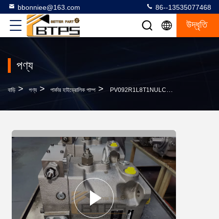
bbonniee@163.com
86--13535077468
উদ্ধৃতি
পণ্য
>
>
>
বাড়ি
পণ্য
পার্কার হাইড্রোলিক পাম্প
PV092R1L8T1NULC পার্কার পিস্টন পাম্প হাইড্রোলিক পাওয়ার