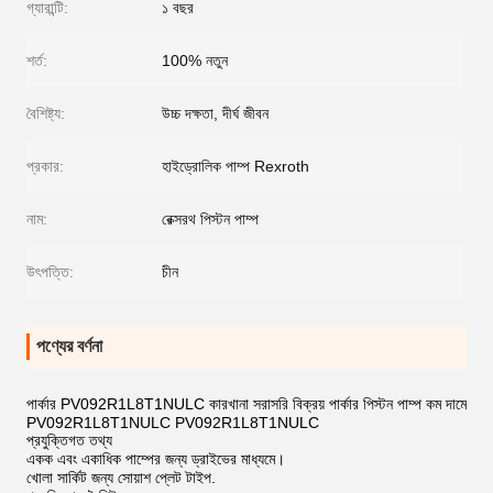
গ্যারান্টি:
১ বছর
শর্ত:
100% নতুন
বৈশিষ্ট্য:
উচ্চ দক্ষতা, দীর্ঘ জীবন
প্রকার:
হাইড্রোলিক পাম্প Rexroth
নাম:
রেক্সরথ পিস্টন পাম্প
উৎপত্তি:
চীন
পণ্যের বর্ণনা
পার্কার PV092R1L8T1NULC কারখানা সরাসরি বিক্রয় পার্কার পিস্টন পাম্প কম দামে
PV092R1L8T1NULC PV092R1L8T1NULC
প্রযুক্তিগত তথ্য
একক এবং একাধিক পাম্পের জন্য ড্রাইভের মাধ্যমে।
খোলা সার্কিট জন্য সোয়াশ প্লেট টাইপ.