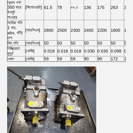
rpm এবং
350 বারে
[কিলোওয়াট]
৮৯.৫
61.5
78
136
175
263
350
ইনপুট
পাওয়ার
সর্বোচ্চ গতি
1 বার,
[আরপিএম]
2800
2500
2300
2400
2200
1800
175
abs, খাঁড়ি
চাপ
মিন.গতি
[আরপিএম]
50
50
50
50
50
50
50
নিষ্ক্রিয়তা
[কেজি]
0.018
0.018
0.018
0.030
0.030
0.098
0.10
মুহূর্ত
ওজন
[কেজি]
59
59
59
90
90
172
180