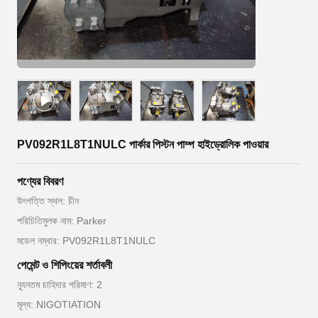
PV092R1L8T1NULC পার্কার পিস্টন পাম্প হাইড্রোলিক পাওয়ার
পণ্যের বিবরণ
উৎপত্তি স্থল: চীন
পরিচিতিমুলক নাম: Parker
মডেল নম্বার: PV092R1L8T1NULC
পেমেন্ট ও শিপিংয়ের শর্তাবলী
ন্যূনতম চাহিদার পরিমাণ: 2
মূল্য: NIGOTIATION