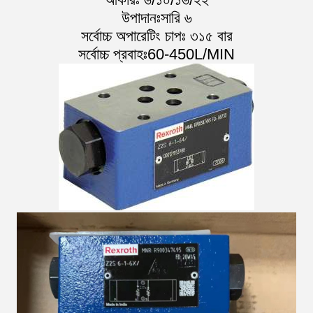
উপাদানঃসারি ৬
সর্বোচ্চ অপারেটিং চাপঃ ৩১৫ বার
সর্বোচ্চ প্রবাহঃ60-450L/MIN