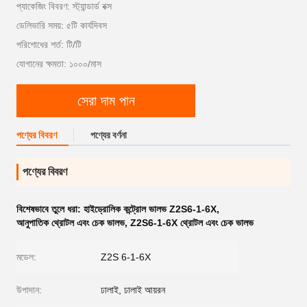
প্যাকেজিং বিবরণ: স্ট্যান্ডার্ড বক্স
ডেলিভারি সময়: ৫টি কার্যদিবস
পরিশোধের শর্ত: টি/টি
যোগানের ক্ষমতা: ১০০০/মাস
সেরা দাম পান
পণ্যের বিবরণ
পণ্যের বর্ণনা
পণ্যের বিবরণ
বিশেষভাবে তুলে ধরা:
হাইড্রোলিক কন্ট্রোল ভালভ Z2S6-1-6X
,
আনুপাতিক থ্রোটল এবং চেক ভালভ
,
Z2S6-1-6X থ্রোটল এবং চেক ভালভ
মডেল:
Z2S 6-1-6X
উপাদান:
ঢালাই, ঢালাই আয়রন