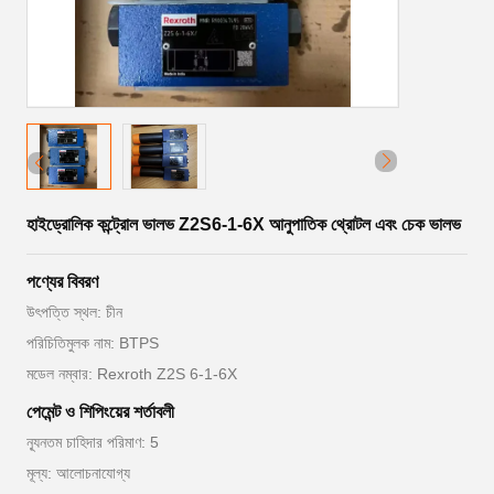
হাইড্রোলিক কন্ট্রোল ভালভ Z2S6-1-6X আনুপাতিক থ্রোটল এবং চেক ভালভ
পণ্যের বিবরণ
উৎপত্তি স্থল: চীন
পরিচিতিমুলক নাম: BTPS
মডেল নম্বার: Rexroth Z2S 6-1-6X
পেমেন্ট ও শিপিংয়ের শর্তাবলী
ন্যূনতম চাহিদার পরিমাণ: 5
মূল্য: আলোচনাযোগ্য