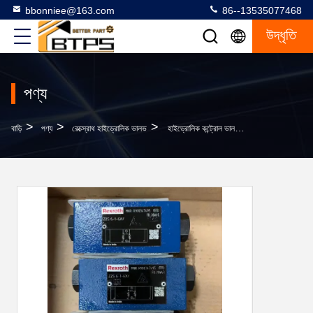
bbonniee@163.com
86--13535077468
উদ্ধৃতি
পণ্য
>
>
>
বাড়ি
পণ্য
রেক্স্রোথ হাইড্রোলিক ভালভ
হাইড্রোলিক কন্ট্রোল ভালভ Z2S6-1-6X আনুপাতিক থ্রোটল এবং চেক ভালভ