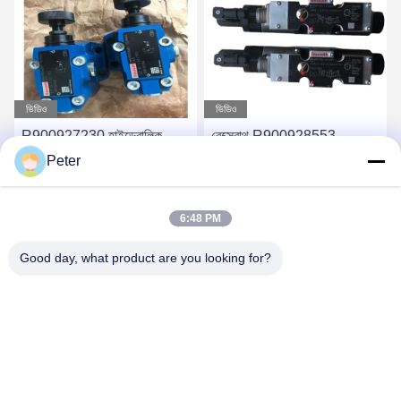
ভিডিও
ভিডিও
রেক্স্রোথ R900928553
R900928553 রেক্স্রোথ
হাইড্রোলিক আনুপাতিক ভালভ
সোলিনয়েড হাইড্রোলিক কন্ট্রোল
Peter
R900927230
ভালভ R900928553 4WREE
4WREE10E75-
6E32-24/G24K31/A1V
সেরা দাম পান
সেরা দাম পান
6:48 PM
23/G24K31/A1V
Good day, what product are you looking for?
BETTER PARTS MACHINERY CO., LTD.