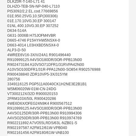
DLKZ0R-T-140-L71 41
DLHZO-TEB-SN-NP-040-L7110
PIS3092/2,2 EL.cod.77669856
01E.950.25VG.10.SP(300306)
01E.170.10VG.30.EP 300147
01NL.400.10VG.30.EP 307252
D634-514A
G631-3006B H75JOFM4VBR
D665-4746 P15HYHW5NSX4-0
D663-4014 L03HXBD5NSX4-0
ALP3-D-50
4WREE6V16-3X/V/24A1 R901496440
R910999125 A4VSO180DR/3OR-PPB13N00
R902473184 A10VSO71DFR1/31RVPA42N00
A10VSO100DFR1/31R-PPA12N00-SO854 R902576988
R900438840 ZDR10VP5-3X/315YM
280756
3349116125 PGP511A0040CK1H2NE3E2B1B1
WSM06020W-01M-CN-24DG
VT300212X/32D R900020153
2FRM103X/50L R900420286
4WE6D6X/OFEG24N9K4 R900567512
R910999125 A4VSO180DR/3OR-PPB13N00
A4VSO125DR/30R-PPB13N00 R910994306
A4VSO250DR/30R-PPB13N00 R910974769
R902211892 A7VO55LRDS/63L-NZB01-S
R902197587 A2FM12/61W-VPB040
R902161456 A2FM180/61W-VAB100