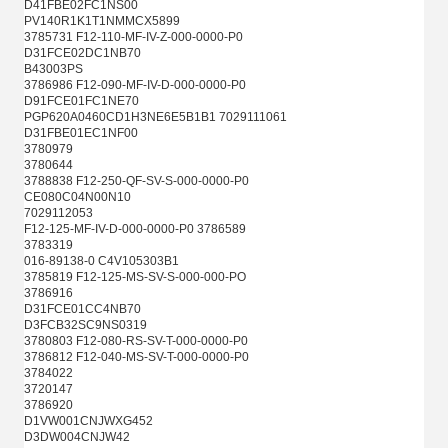
D41FBE02FC1NS00
PV140R1K1T1NMMCX5899
3785731 F12-110-MF-IV-Z-000-0000-P0
D31FCE02DC1NB70
B43003PS
3786986 F12-090-MF-IV-D-000-0000-P0
D91FCE01FC1NE70
PGP620A0460CD1H3NE6E5B1B1 7029111061
D31FBE01EC1NF00
3780979
3780644
3788838 F12-250-QF-SV-S-000-0000-P0
CE080C04N00N10
7029112053
F12-125-MF-IV-D-000-0000-P0 3786589
3783319
016-89138-0 C4V105303B1
3785819 F12-125-MS-SV-S-000-000-PO
3786916
D31FCE01CC4NB70
D3FCB32SC9NS0319
3780803 F12-080-RS-SV-T-000-0000-P0
3786812 F12-040-MS-SV-T-000-0000-P0
3784022
3720147
3786920
D1VW001CNJWXG452
D3DW004CNJW42