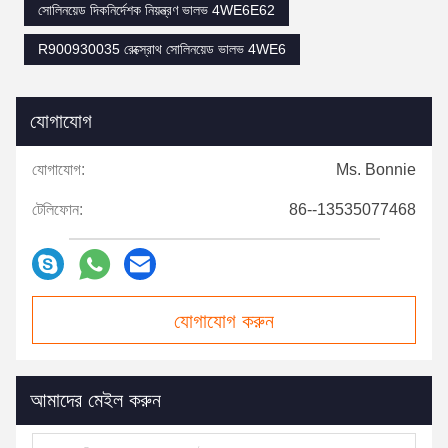
সোলিনয়েড দিকনির্দেশক নিয়ন্ত্রণ ভালভ 4WE6E62
R900930035 রেক্স্রোথ সোলিনয়েড ভালভ 4WE6
যোগাযোগ
যোগাযোগ:
Ms. Bonnie
টেলিফোন:
86--13535077468
যোগাযোগ করুন
আমাদের মেইল ​​করুন