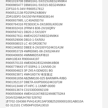
R901019708 DBW10A1-5X/315U6EG24N9K4
R900965477 DBW10A1-5X/315-6EG24N9K4
Z2FS10-5-34/V R900517812
R900512138 FD25PA2X/B06V
ZDR10DP2-5X/150YM R983038144
R900937995, LC40A05D7X/
R900764316 FESE63CA-3X/1800LK0G1M
R983032416 2FRM 6 B36-2X/16QRV
R900597421 DB20-2-5X/100Y
R900927611 4WEH22G7X/6EG24N9K4
R900529006 DB10-1-5X/50U
R900938015 LC 40 DR20E7X/
R901340832 DBEE 6-2X/100YG24K31A1M
R900953729 4WRE6W1-08-2X/G24K4/V
R900406650 4WMM6D5X/F/B10
4WH10E4X R900444197
R900570133 4WE6D62/EG24N9K4/B08
R900779643 VT-SSPA1-1-1X/V0/0-24
R900004823 3P Z45 A GDM201 BG
R900923871 4WH16D7X/ 有安装过
R900061658 ABZMM100-025 BAR/MPA-R/BG
R901352137 DBETA-6X/P500G24K31F1M
R901413446 VT-HPC-1-1X/MP-00/00
R900013674 C01530D0092109
R900556904 4WEH10J47/6EG24N9ETS2K4
DG4V32AMUH760 529762
济宁02-334368 PVH141R13AF30B252000001001AB010A
02-312101 CVI50HFV20A13010