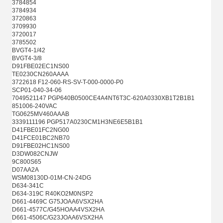
3784854
3784934
3720863
3709930
3720017
3785502
BVGT4-1/42
BVGT4-3/8
D91FBE02EC1NS00
TE0230CN260AAAA
3722618 F12-060-RS-SV-T-000-0000-P0
SCP01-040-34-06
7049521147 PGP640B0500CE4A4NT6T3C-620A0330XB1T2B1B1
851006-240VAC
TG0625MV460AAAB
3339111196 PGP517A0230CM1H3NE6E5B1B1
D41FBE01FC2NG00
D41FCE01BC2NB70
D91FBE02HC1NS00
D3DW082CNJW
9C800S65
D07AA2A
WSM08130D-01M-CN-24DG
D634-341C
D634-319C R40KO2M0NSP2
D661-4469C G75JOAA6VSX2HA
D661-4577C/G45HOAA4VSX2HA
D661-4506C/G23JOAA6VSX2HA