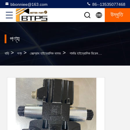
bbonniee@163.com
86--13535077468
উদ্ধৃতি
পণ্য
>
>
>
বাড়ি
পণ্য
রেক্স্রোথ হাইড্রোলিক ভালভ
পার্কার হাইড্রোলিক ডিরেকশনাল কন্ট্রোল ভালভ D81FHB32H1NE00 সোলিনয়েড কন্ট্রোল ভালভ