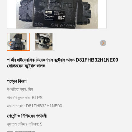
পার্কার হাইড্রোলিক ডিরেকশনাল কন্ট্রোল ভালভ D81FHB32H1NE00
সোলিনয়েড কন্ট্রোল ভালভ
পণ্যের বিবরণ
উৎপত্তি স্থল: চীন
পরিচিতিমুলক নাম: BTPS
মডেল নম্বার: D81FHB32H1NE00
পেমেন্ট ও শিপিংয়ের শর্তাবলী
ন্যূনতম চাহিদার পরিমাণ: 5