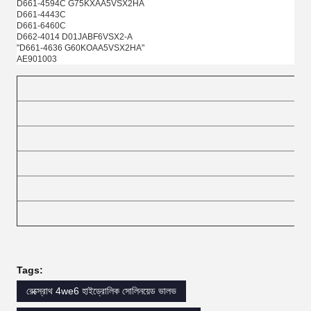
D661-4594C G75KXAA5VSX2HA
D661-4443C
D661-6460C
D662-4014 D01JABF6VSX2-A
"D661-4636 G60KOAA5VSX2HA"
AE901003
Tags:
রেক্স্রোথ 4we6 হাইড্রোলিক সোলিনয়েড ভালভ