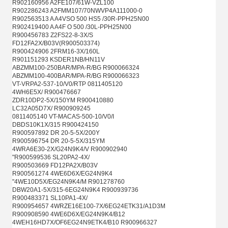
R902160956 A2FE107/61W-VZL100
R902286243 A2FMM107/70NWVP4A111000-0
R902563513 A A4VSO 500 HS5 /30R-PPH25N00
R902419400 A A4F O 500 /30L-PPH25N00
R900456783 Z2FS22-8-3X/S
FD12FA2X/B03V(R900503374)
R900424906 2FRM16-3X/160L
R901151293 KSDER1NB/HN11V
ABZMM100-250BAR/MPA-R/BG R900066324
ABZMM100-400BAR/MPA-R/BG R900066323
VT-VRPA2-537-10/V0/RTP 0811405120
4WH6E5X/ R900476667
ZDR10DP2-5X/150YM R900410880
LC32A05D7X/ R900909245
0811405140 VT-MACAS-500-10/V0/I
DBDS10K1X/315 R900424150
R900597892 DR 20-5-5X/200Y
R900596754 DR 20-5-5X/315YM
4WRA6E30-2X/G24N9K4/V R900902940
"R900599536 SL20PA2-4X/
R900503669 FD12PA2X/B03V
R900561274 4WE6D6X/EG24N9K4
"4WE10D5X/EG24N9K4/M R901278760
DBW20A1-5X/315-6EG24N9K4 R900939736
R900483371 SL10PA1-4X/
R900954657 4WRZE16E100-7X/6EG24ETK31/A1D3M
R900908590 4WE6D6X/EG24N9K4/B12
4WEH16HD7X/OF6EG24N9ETK4/B10 R900966327