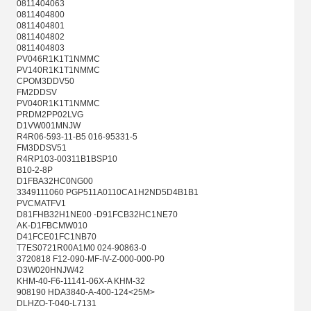
0811404063
0811404800
0811404801
0811404802
0811404803
PV046R1K1T1NMMC
PV140R1K1T1NMMC
CPOM3DDV50
FM2DDSV
PV040R1K1T1NMMC
PRDM2PP02LVG
D1VW001MNJW
R4R06-593-11-B5 016-95331-5
FM3DDSV51
R4RP103-00311B1BSP10
B10-2-8P
D1FBA32HC0NG00
3349111060 PGP511A0110CA1H2ND5D4B1B1
PVCMATFV1
D81FHB32H1NE00 -D91FCB32HC1NE70
AK-D1FBCMW010
D41FCE01FC1NB70
T7ES0721R00A1M0 024-90863-0
3720818 F12-090-MF-IV-Z-000-000-P0
D3W020HNJW42
KHM-40-F6-11141-06X-A KHM-32
908190 HDA3840-A-400-124<25M>
DLHZO-T-040-L7131