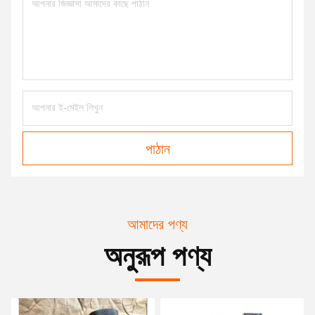
পাঠান
আমাদের পণ্য
অনুরূপ পণ্য