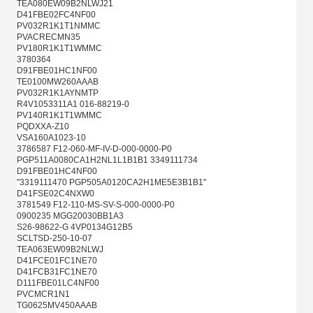
TEA080EW09B2NLWJ21
D41FBE02FC4NF00
PV032R1K1T1NMMC
PVACRECMN35
PV180R1K1T1WMMC
3780364
D91FBE01HC1NF00
TE0100MW260AAAB
PV032R1K1AYNMTP
R4V1053311A1 016-88219-0
PV140R1K1T1WMMC
PQDXXA-Z10
VSA160A1023-10
3786587 F12-060-MF-IV-D-000-0000-P0
PGP511A0080CA1H2NL1L1B1B1 3349111734
D91FBE01HC4NF00
"3319111470 PGP505A0120CA2H1ME5E3B1B1"
D41FSE02C4NXW0
3781549 F12-110-MS-SV-S-000-0000-P0
0900235 MGG20030BB1A3
S26-98622-G 4VP0134G12B5
SCLTSD-250-10-07
TEA063EW09B2NLWJ
D41FCE01FC1NE70
D41FCB31FC1NE70
D111FBE01LC4NF00
PVCMCR1N1
TG0625MV450AAAB