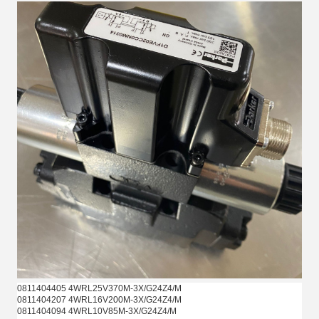
0811404405 4WRL25V370M-3X/G24Z4/M
0811404207 4WRL16V200M-3X/G24Z4/M
0811404094 4WRL10V85M-3X/G24Z4/M