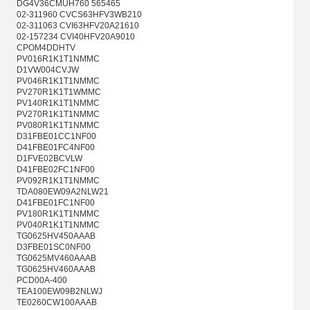
DG4V36CMUH760 565465
02-311960 CVCS63HFV3WB210
02-311063 CVI63HFV20A21610
02-157234 CVI40HFV20A9010
CPOM4DDHTV
PV016R1K1T1NMMC
D1VW004CVJW
PV046R1K1T1NMMC
PV270R1K1T1WMMC
PV140R1K1T1NMMC
PV270R1K1T1NMMC
PV080R1K1T1NMMC
D31FBE01CC1NF00
D41FBE01FC4NF00
D1FVE02BCVLW
D41FBE02FC1NF00
PV092R1K1T1NMMC
TDA080EW09A2NLW21
D41FBE01FC1NF00
PV180R1K1T1NMMC
PV040R1K1T1NMMC
TG0625HV450AAAB
D3FBE01SC0NF00
TG0625MV460AAAB
TG0625HV460AAAB
PCD00A-400
TEA100EW09B2NLWJ
TE0260CW100AAAB