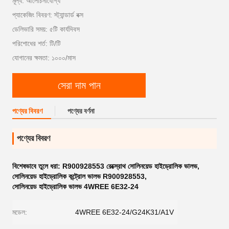
মূল্য: আলোচনাযোগ্য
প্যাকেজিং বিবরণ: স্ট্যান্ডার্ড বক্স
ডেলিভারি সময়: ৫টি কার্যদিবস
পরিশোধের শর্ত: টি/টি
যোগানের ক্ষমতা: ১০০০/মাস
সেরা দাম পান
পণ্যের বিবরণ
পণ্যের বর্ণনা
পণ্যের বিবরণ
বিশেষভাবে তুলে ধরা:
R900928553 রেক্স্রোথ সোলিনয়েড হাইড্রোলিক ভালভ
,
সোলিনয়েড হাইড্রোলিক কন্ট্রোল ভালভ R900928553
,
সোলিনয়েড হাইড্রোলিক ভালভ 4WREE 6E32-24
মডেল:
4WREE 6E32-24/G24K31/A1V