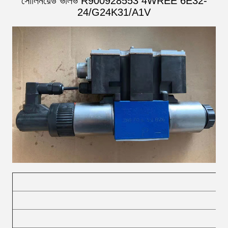
সোলিনয়েড ভালভ R900928553 4WREE 6E32-
24/G24K31/A1V