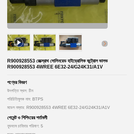
R900928553 রেক্স্রোথ সোলিনয়েড হাইড্রোলিক কন্ট্রোল ভালভ
R900928553 4WREE 6E32-24/G24K31/A1V
পণ্যের বিবরণ
উৎপত্তি স্থল: চীন
পরিচিতিমুলক নাম: BTPS
মডেল নম্বার: R900928553 4WREE 6E32-24/G24K31/A1V
পেমেন্ট ও শিপিংয়ের শর্তাবলী
ন্যূনতম চাহিদার পরিমাণ: 5