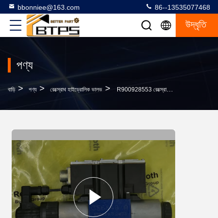
bbonniee@163.com
86--13535077468
উদ্ধৃতি
পণ্য
>
>
>
বাড়ি
পণ্য
রেক্স্রোথ হাইড্রোলিক ভালভ
R900928553 রেক্স্রোথ সোলিনয়েড হাইড্রোলিক কন্ট্রোল ভালভ R900928553 4WREE 6E32-24/G24K31/A1V