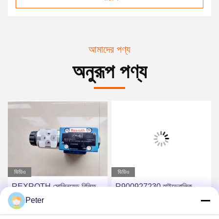
আমাদের পণ্য
অনুরূপ পণ্য
ভিডিও
ভিডিও
REXROTH সোলিনয়েড রিলিফ
R900927230 হাইড্রোলিক
হাইড্রোলিক কন্ট্রোল ভালভ
কন্ট্রোল ভালভ রেক্স্রোথ আনুপাতিক
Peter
DBW10b2-5x 315-
ভালভ 4WREE10E75-